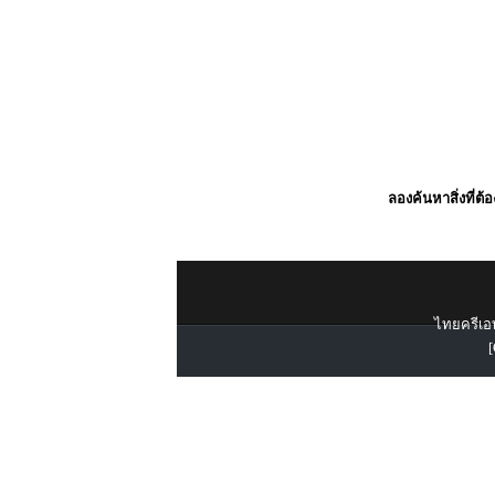
ลองค้นหาสิ่งที่ต้
ไทยครีเอท
[