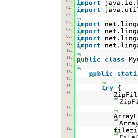
03.
import
java.io.
04.
import
java.uti
05.
06.
import
net.ling
07.
import
net.ling
08.
import
net.ling
09.
import
net.ling
10.
11.
public
class
My
12.
13.
public
stati
14.
15.
try
{
16.
ZipFi
ZipF
17.
18.
Array
Arra
19.
filezi
File