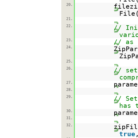
20.
filezi
File
21.
22.
// Ini
vari
23.
// as 
24.
ZipPa
ZipP
25.
26.
// set
comp
27.
parame
28.
29.
// Set
has 
30.
parame
31.
32.
zipFil
true