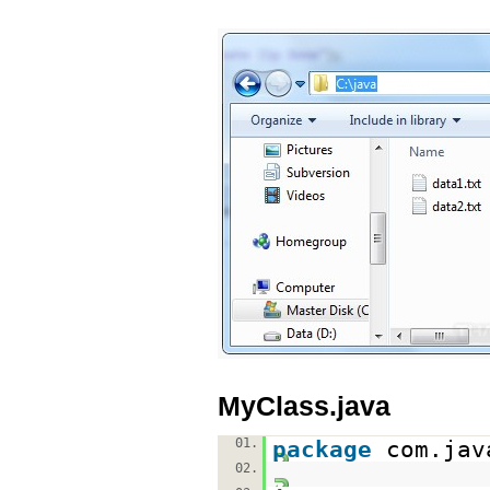
MyClass.java
01.
package
com.jav
02.