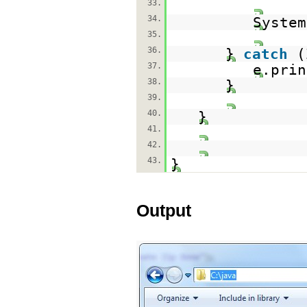
33.
34.
System
35.
36.
}
catch
(
37.
e.prin
38.
}
39.
40.
}
41.
42.
43.
}
Output