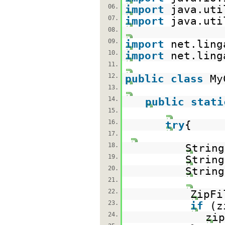
06.
import
java.uti
07.
import
java.uti
08.
09.
import
net.ling
10.
import
net.ling
11.
12.
public
class
My
13.
14.
public
stati
15.
16.
try
{
17.
18.
Strin
19.
Strin
20.
Strin
21.
22.
ZipFi
23.
if
(z
24.
zip