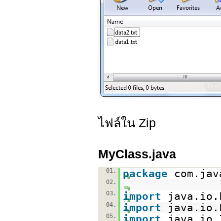
ไฟล์ใน Zip
MyClass.java
01.
package
com.jav
02.
03.
import
java.io.
04.
import
java.io.
05.
import
java.io.