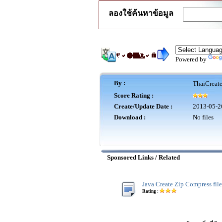
ลองใช้ค้นหาข้อมูล
Powered by
By :
ThaiCreat
Score Rating :
Create/Update Date :
2013-05-2
Download :
No files
Sponsored Links / Related
Java Create Zip Compress file
Rating :