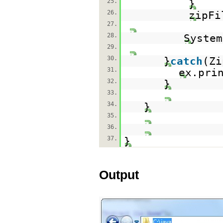
25.
}
26.
zipFi
27.
28.
System
29.
30.
}
catch
(Zi
31.
ex.pri
32.
}
33.
34.
}
35.
36.
37.
}
Output