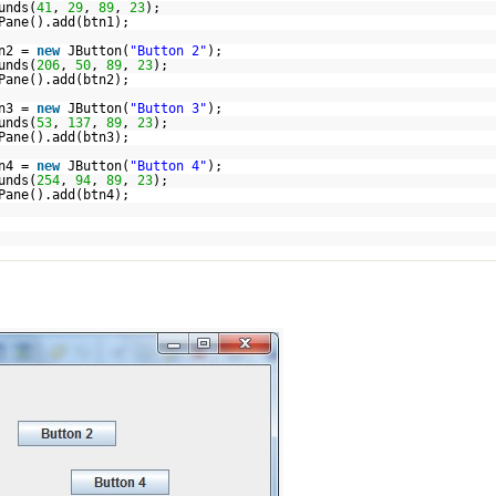
unds(
41
,
29
,
89
,
23
);
Pane().add(btn1);
tn2 =
new
JButton(
"Button 2"
);
unds(
206
,
50
,
89
,
23
);
Pane().add(btn2);
tn3 =
new
JButton(
"Button 3"
);
unds(
53
,
137
,
89
,
23
);
Pane().add(btn3);
tn4 =
new
JButton(
"Button 4"
);
unds(
254
,
94
,
89
,
23
);
Pane().add(btn4);