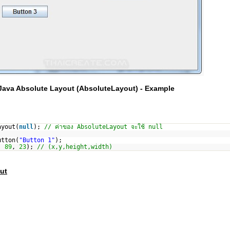
Java Absolute Layout (AbsoluteLayout) - Example
ayout(
null
);
// ค่าของ AbsoluteLayout จะใช้ null
utton(
"Button 1"
);
,
89
,
23
);
// (x,y,height,width)
ut