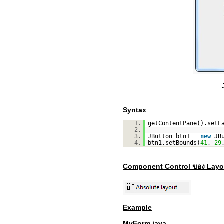
Syntax
1.
getContentPane().setL
2.
3.
JButton btn1 =
new
JB
4.
btn1.setBounds(
41
,
29
Component Control ของ Layo
Example
MyForm.java