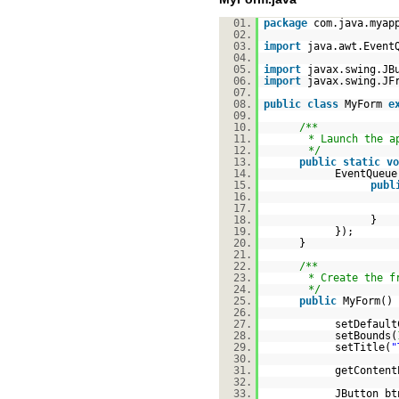
01.
package
com.java.myap
02.
03.
import
java.awt.Event
04.
05.
import
javax.swing.JB
06.
import
javax.swing.JF
07.
08.
public
class
MyForm
e
09.
10.
/**
11.
* Launch the a
12.
*/
13.
public
static
vo
14.
EventQueue
15.
publ
16.
17.
18.
}
19.
});
20.
}
21.
22.
/**
23.
* Create the f
24.
*/
25.
public
MyForm() 
26.
27.
setDefault
28.
setBounds(
29.
setTitle(
"
30.
31.
getContent
32.
33.
JButton b