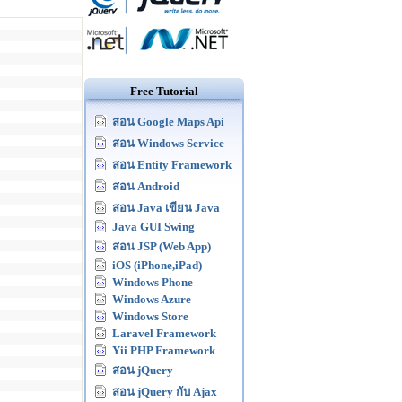
Free Tutorial
สอน Google Maps Api
สอน Windows Service
สอน Entity Framework
สอน Android
สอน Java เขียน Java
Java GUI Swing
สอน JSP (Web App)
iOS (iPhone,iPad)
Windows Phone
Windows Azure
Windows Store
Laravel Framework
Yii PHP Framework
สอน jQuery
สอน jQuery กับ Ajax