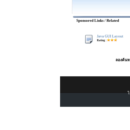
Sponsored Links / Related
Java GUI Layout
Rating :
ลองค้นหา
ไ