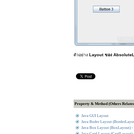
ตัวอย่าง
Layout ของ Absolute
Property & Method (Others Relate
Java GUI Layout
Java Boder Layout (BorderLayo
Java Box Layout (BoxLayout) -
Java Card Layout (CardLayout)