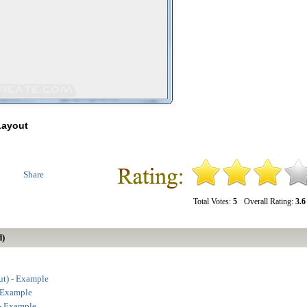
Layout
Share
Total Votes:
5
Overall Rating:
3.6
d)
ut) - Example
 Example
 - Example