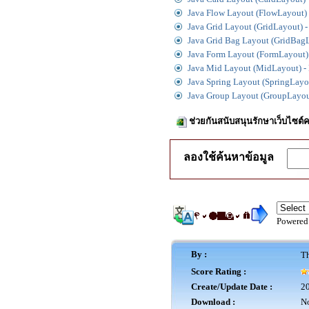
Java Flow Layout (FlowLayout)
Java Grid Layout (GridLayout) 
Java Grid Bag Layout (GridBag
Java Form Layout (FormLayout)
Java Mid Layout (MidLayout) -
Java Spring Layout (SpringLayo
Java Group Layout (GroupLayou
ช่วยกันสนับสนุนรักษาเว็บไซต์ค
ลองใช้ค้นหาข้อมูล
Powered
By :
Th
Score Rating :
Create/Update Date :
20
Download :
No