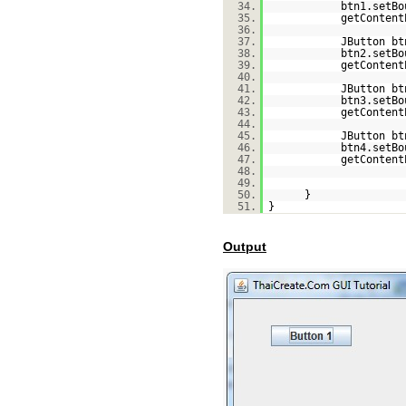
34.
btn1.setBo
35.
getContent
36.
37.
JButton b
38.
btn2.setBo
39.
getContent
40.
41.
JButton b
42.
btn3.setBo
43.
getContent
44.
45.
JButton b
46.
btn4.setBo
47.
getContent
48.
49.
50.
}
51.
}
Output