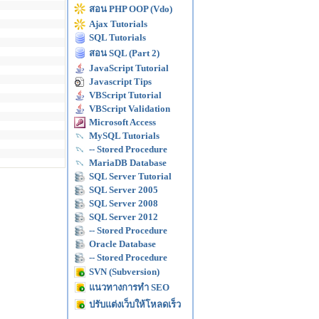
สอน PHP OOP (Vdo)
Ajax Tutorials
SQL Tutorials
สอน SQL (Part 2)
JavaScript Tutorial
Javascript Tips
VBScript Tutorial
VBScript Validation
Microsoft Access
MySQL Tutorials
-- Stored Procedure
MariaDB Database
SQL Server Tutorial
SQL Server 2005
SQL Server 2008
SQL Server 2012
-- Stored Procedure
Oracle Database
-- Stored Procedure
SVN (Subversion)
แนวทางการทำ SEO
ปรับแต่งเว็บให้โหลดเร็ว