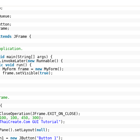
p;
Queue;
utton;
rame;
xtends
JFrame {
pplication.
id
main(String[] args) {
.invokeLater(
new
Runnable() {
ic
void
run() {
MyForm frame =
new
MyForm();
frame.setVisible(
true
);
rame.
{
CloseOperation(JFrame.EXIT_ON_CLOSE);
100
,
100
,
450
,
300
);
ThaiCreate.Com GUI Tutorial"
);
Pane().setLayout(
null
);
tn1 =
new
JButton(
"Button 1"
);