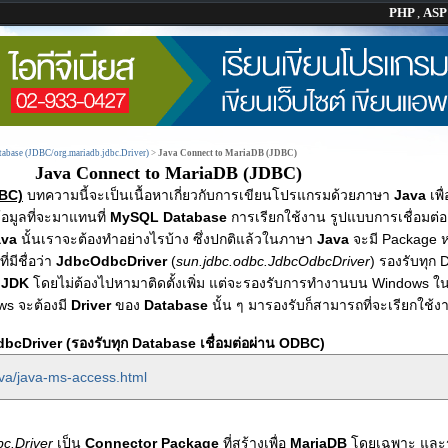
PHP
,
AS
abase (JDBC/org.mariadb.jdbc.Driver)
>
Java Connect to MariaDB (JDBC)
Java Connect to MariaDB (JDBC)
DBC)
บทความนี้จะเป็นเนื้อหาเกี่ยวกับการเขียนโปรแกรมด้วยภาษา
Java
เพื
้อมูลที่จะมาแทนที่
MySQL Database
การเรียกใช้งาน รูปแบบการเชื่อมต่อ 
ava
นั้นเราจะต้องทำอย่างไรบ้าง ซึ่งปกติแล้วในภาษา
Java
จะมี Package 
ที่มีชื่อว่า
JdbcOdbcDriver
(
sun.jdbc.odbc.JdbcOdbcDriver
) รองรับทุก
ง
JDK
โดยไม่ต้องไปหามาติดตั้งเพิ่ม แต่จะรองรับการทำงานบน Windows 
ows จะต้องมี
Driver
ของ
Database
นั้น ๆ มารองรับก็สามารถที่จะเรียกใช้งา
Driver (รองรับทุก Database เชื่อมต่อผ่าน ODBC)
ava/java-ms-access.html
bc.Driver
เป็น
Connector Package
ที่สร้างเพื่อ
MariaDB
โดยเฉพาะ และ