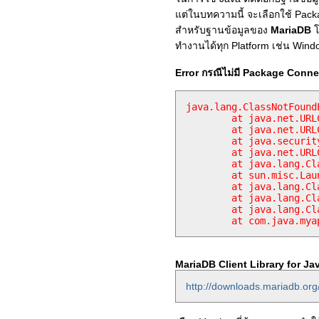
แต่ในบทความนี้ จะเลือกใช้ Pac
สำหรับฐานข้อมูลของ
MariaDB
โ
ทำงานได้ทุก Platform เช่น Wind
Error กรณีไม่มี Package Conn
java.lang.ClassNotFound
	at java.net.URLClassLoader$1.run(Unknown Source)

	at java.net.URLClassLoader$1.run(Unknown Source)

	at java.security.AccessController.doPrivileged(Native Method)

	at java.net.URLClassLoader.findClass(Unknown Source)

	at java.lang.ClassLoader.loadClass(Unknown Source)

	at sun.misc.Launcher$AppClassLoader.loadClass(Unknown Source)

	at java.lang.ClassLoader.loadClass(Unknown Source)

	at java.lang.Class.forName0(Native Method)

	at java.lang.Class.forName(Unknown Source)

	at com.java.my
MariaDB Client Library for Ja
http://downloads.mariadb.org/