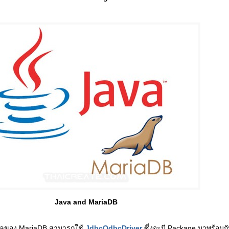
Java and MariaDB
มูลของ MariaDB สามารถใช้
JdbcOdbcDriver
ซึ่งจะมี Package มาพร้อมกั