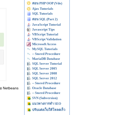
สอน PHP OOP (Vdo)
Ajax Tutorials
SQL Tutorials
สอน SQL (Part 2)
JavaScript Tutorial
Javascript Tips
VBScript Tutorial
VBScript Validation
Microsoft Access
MySQL Tutorials
-- Stored Procedure
MariaDB Database
SQL Server Tutorial
SQL Server 2005
SQL Server 2008
SQL Server 2012
-- Stored Procedure
ือ Netbeans
Oracle Database
-- Stored Procedure
SVN (Subversion)
แนวทางการทำ SEO
ปรับแต่งเว็บให้โหลดเร็ว