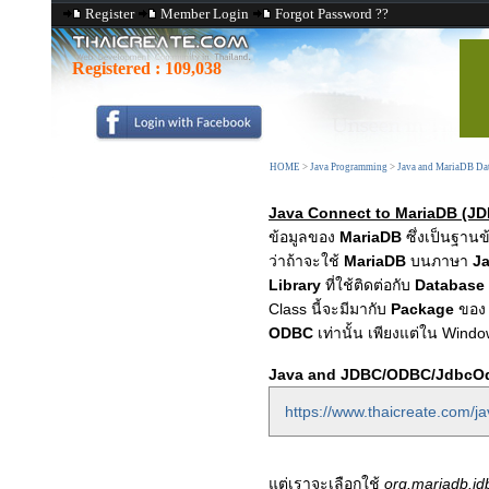
Register
Member Login
Forgot Password ??
Registered :
109,038
HOME
>
Java Programming
>
Java and MariaDB Dat
Java Connect to MariaDB (J
ข้อมูลของ
MariaDB
ซึ่งเป็นฐานข
ว่าถ้าจะใช้
MariaDB
บนภาษา
J
Library
ที่ใช้ติดต่อกับ
Database
Class นี้จะมีมากับ
Package
ขอ
ODBC
เท่านั้น เพียงแต่ใน Wind
Java and JDBC/ODBC/JdbcOdbc
https://www.thaicreate.com/j
แต่เราจะเลือกใช้
org.mariadb.jd