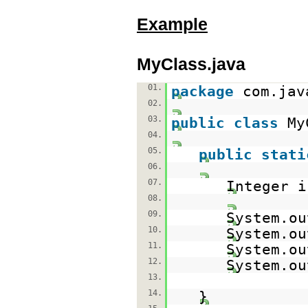
Example
MyClass.java
01.
package
com.jav
02.
03.
public
class
My
04.
05.
public
stati
06.
07.
Integer 
08.
09.
System.ou
10.
System.ou
11.
System.ou
12.
System.ou
13.
14.
}