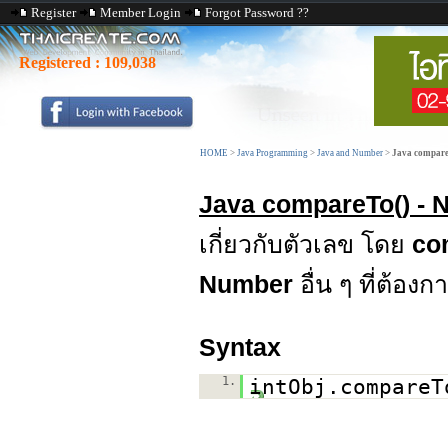
Register
Member Login
Forgot Password ??
Registered :
109,038
HOME
>
Java Programming
>
Java and Number
>
Java compare
Java compareTo() - 
เกี่ยวกับตัวเลข โดย
co
Number
อื่น ๆ ที่ต้องก
Syntax
1.
intObj.compareT