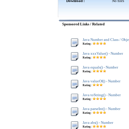
Download :
No files
Sponsored Links / Related
Java Number and Class / Obje
Rating :
Java xxxValue() - Number
Rating :
Java equals() - Number
Rating :
Java valueOf() - Number
Rating :
Java toString() - Number
Rating :
Java parseInt() - Number
Rating :
Java abs() - Number
Rating :