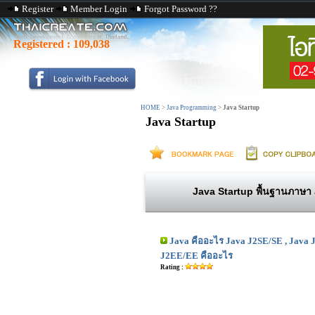
Register
Member Login
Forgot Password ??
Registered :
109,038
HOME
>
Java Programming
>
Java Startup
Java Startup
Java Startup พื้นฐานภาษา 
Java คืออะไร Java J2SE/SE , Java
J2EE/EE คืออะไร
Rating :