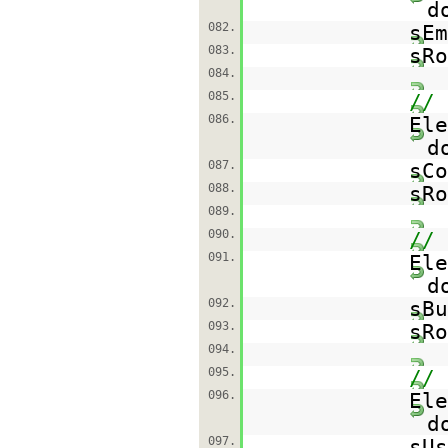
d
082.
sEm
083.
sRo
084.
085.
// 
086.
Ele
d
087.
sCo
088.
sRo
089.
090.
// 
091.
Ele
d
092.
sBu
093.
sRo
094.
095.
// 
096.
Ele
d
097.
sUs