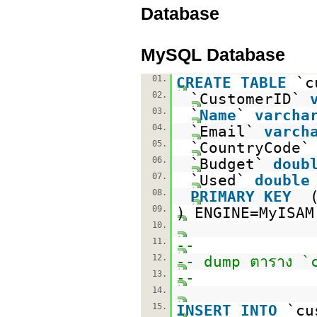
Database
MySQL Database
01.
CREATE
TABLE
`c
02.
`CustomerID`
03.
`
Name
`
varcha
04.
`Email`
varch
05.
`CountryCode
06.
`Budget`
doub
07.
`Used`
double
08.
PRIMARY
KEY
09.
) ENGINE=MyISA
10.
11.
--
12.
-- dump ตาราง `
13.
--
14.
15.
INSERT
INTO
`cu