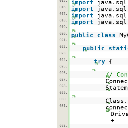
015.
import
java.sql
016.
import
java.sql
017.
import
java.sql
018.
import
java.sql
019.
020.
public
class
My
021.
022.
public
stati
023.
024.
try
{
025.
026.
// Con
027.
Conne
028.
State
029.
030.
Class.
031.
conne
Driv
+
032.