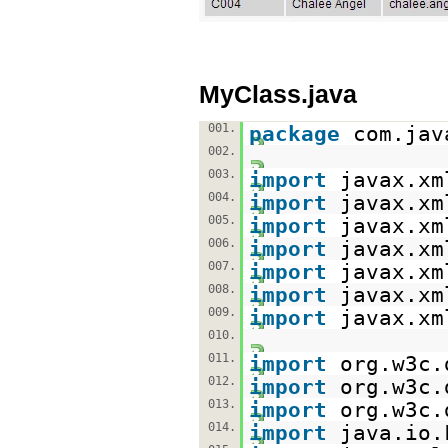
MyClass.java
001.
package
com.jav
002.
003.
import
javax.xm
004.
import
javax.xm
005.
import
javax.xm
006.
import
javax.xm
007.
import
javax.xm
008.
import
javax.xm
009.
import
javax.xm
010.
011.
import
org.w3c.
012.
import
org.w3c.
013.
import
org.w3c.
014.
import
java.io.