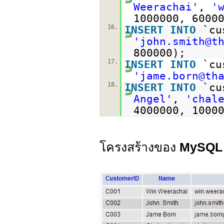
Weerachai'
,
'
1000000, 6000
16.
INSERT
INTO
`cu
'john.smith@t
800000);
17.
INSERT
INTO
`cu
'jame.born@th
18.
INSERT
INTO
`cu
Angel'
,
'chal
4000000, 1000
โครงสร้างของ
MySQL 