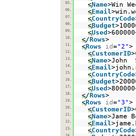
05.
<
Name
>Win We
06.
<
Email
>win.w
07.
<
CountryCode
08.
<
Budget
>1000
09.
<
Used
>600000
10.
</
Rows
>
11.
<
Rows
id
=
"2"
>
12.
<
CustomerID
>
13.
<
Name
>John 
14.
<
Email
>john.
15.
<
CountryCode
16.
<
Budget
>2000
17.
<
Used
>800000
18.
</
Rows
>
19.
<
Rows
id
=
"3"
>
20.
<
CustomerID
>
21.
<
Name
>Jame B
22.
<
Email
>jame.
23.
<
CountryCode
24.