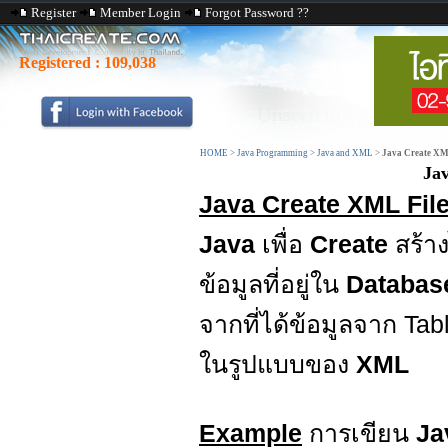
Register
Member Login
Forgot Password ??
Registered :
109,038
HOME
>
Java Programming
>
Java and XML
>
Java Create XM
Ja
Java Create XML Fil
Java
เพื่อ
Create
สร้า
ข้อมูลที่อยู่ใน
Databa
จากที่ได้ข้อมูลจาก Tab
ในรูปแบบของ
XML
Example
การเขียน
Ja