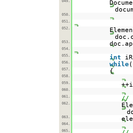
049.
Docume
docu
050.
051.
052.
Elemen
doc.
053.
doc.ap
054.
055.
int
i
056.
while
(
057.
{
058.
059.
++i
060.
061.
// 
062.
Ele
d
063.
ele
064.
065.
// 