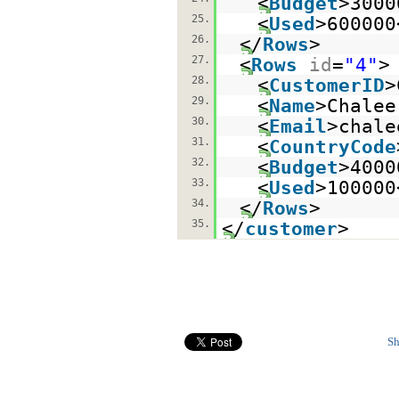
<
Budget
>3000
25.
<
Used
>600000
26.
</
Rows
>
27.
<
Rows
id
=
"4"
>
28.
<
CustomerID
>
29.
<
Name
>Chalee
30.
<
Email
>chale
31.
<
CountryCode
32.
<
Budget
>4000
33.
<
Used
>100000
34.
</
Rows
>
35.
</
customer
>
Sh