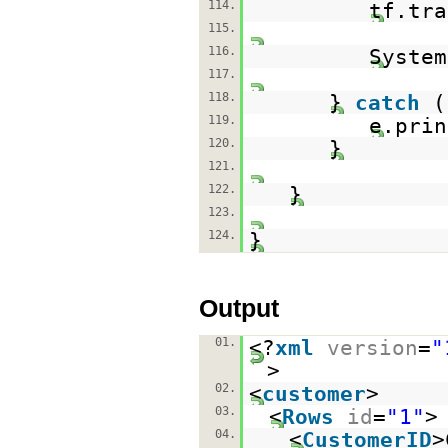
114.
tf.tra
115.
116.
System
117.
118.
}
catch
(
119.
e.prin
120.
}
121.
122.
}
123.
124.
}
Output
01.
<?
xml
version
=
"
>
02.
<
customer
>
03.
<
Rows
id
=
"1"
>
04.
<
CustomerID
>