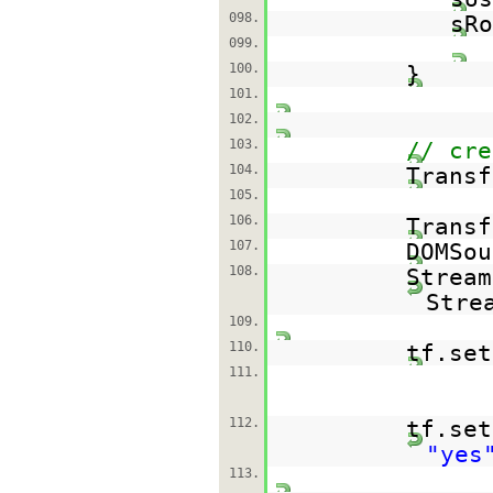
098.
sRo
099.
100.
}
101.
102.
103.
// cre
104.
Transf
105.
106.
Transf
107.
DOMSo
108.
Strea
Stre
109.
110.
tf.set
111.
112.
tf.set
"yes
113.