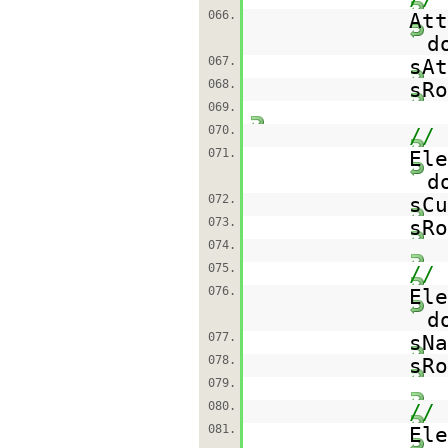
066.
Att
d
067.
sAt
068.
sRo
069.
070.
// 
071.
Ele
d
072.
sCu
073.
sRo
074.
075.
// 
076.
Ele
d
077.
sNa
078.
sRo
079.
080.
// 
081.
Ele