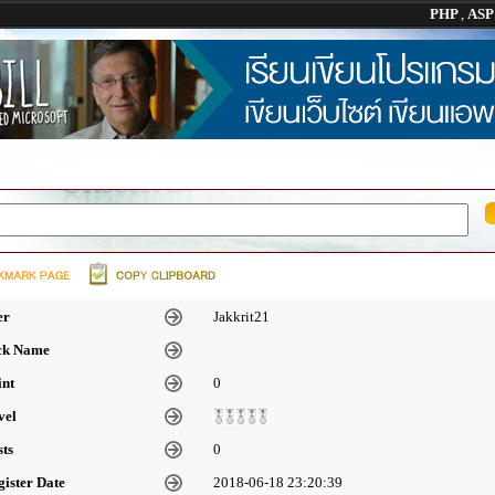
PHP
,
AS
er
Jakkrit21
ick Name
int
0
vel
sts
0
gister Date
2018-06-18 23:20:39