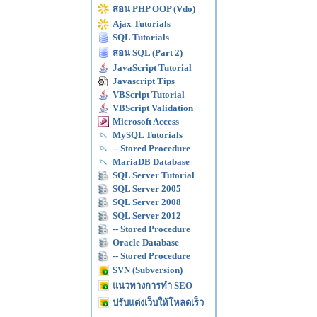
สอน PHP OOP (Vdo)
Ajax Tutorials
SQL Tutorials
สอน SQL (Part 2)
JavaScript Tutorial
Javascript Tips
VBScript Tutorial
VBScript Validation
Microsoft Access
MySQL Tutorials
-- Stored Procedure
MariaDB Database
SQL Server Tutorial
SQL Server 2005
SQL Server 2008
SQL Server 2012
-- Stored Procedure
Oracle Database
-- Stored Procedure
SVN (Subversion)
แนวทางการทำ SEO
ปรับแต่งเว็บให้โหลดเร็ว