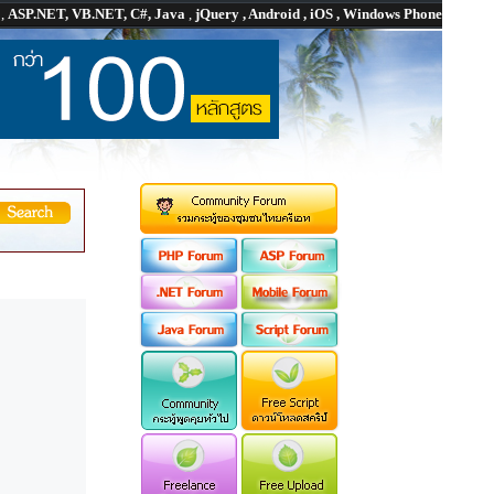
P
,
ASP.NET, VB.NET, C#, Java
,
jQuery , Android , iOS , Windows Phone