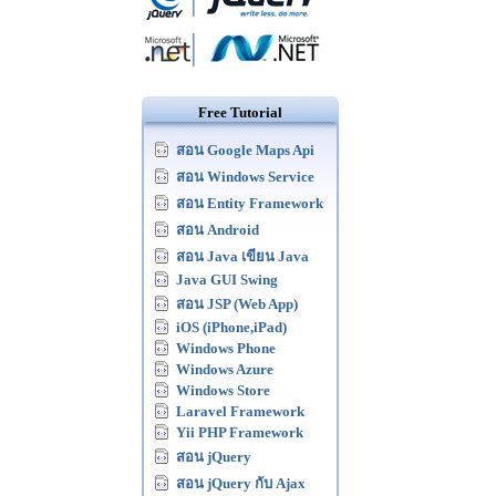
Free Tutorial
สอน Google Maps Api
สอน Windows Service
สอน Entity Framework
สอน Android
สอน Java เขียน Java
Java GUI Swing
สอน JSP (Web App)
iOS (iPhone,iPad)
Windows Phone
Windows Azure
Windows Store
Laravel Framework
Yii PHP Framework
สอน jQuery
สอน jQuery กับ Ajax