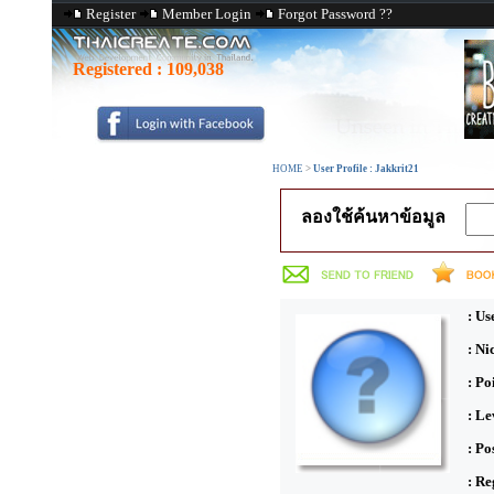
Register
Member Login
Forgot Password ??
Registered :
109,038
HOME
>
User Profile : Jakkrit21
ลองใช้ค้นหาข้อมูล
: Us
: N
: Po
: Le
: Po
: Re