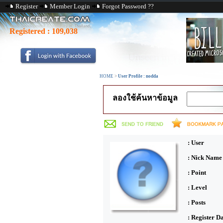
Register
Member Login
Forgot Password ??
Registered :
109,038
HOME
>
User Profile : nodda
ลองใช้ค้นหาข้อมูล
: User
: Nick Name
: Point
: Level
: Posts
: Register D