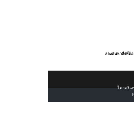
ลองค้นหาสิ่งที่ต้
ไทยครีเอท
[