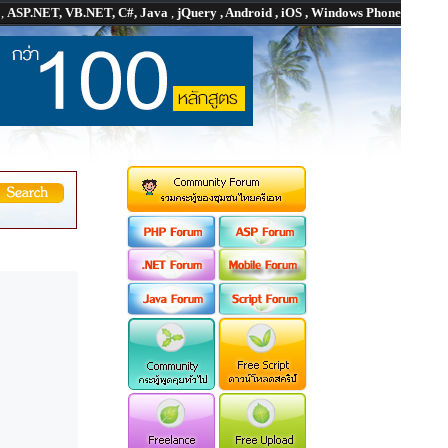
P
,
ASP.NET, VB.NET, C#, Java
,
jQuery , Android , iOS , Windows Phone