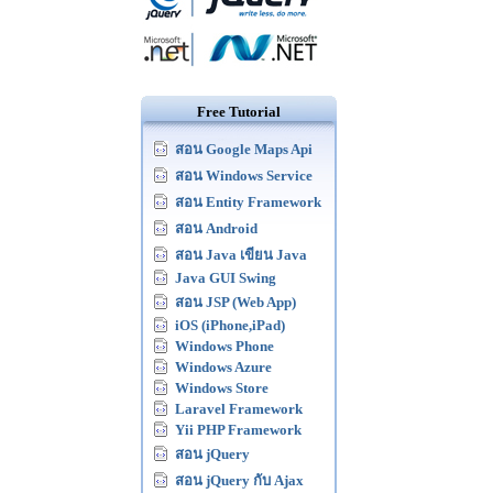
Free Tutorial
สอน Google Maps Api
สอน Windows Service
สอน Entity Framework
สอน Android
สอน Java เขียน Java
Java GUI Swing
สอน JSP (Web App)
iOS (iPhone,iPad)
Windows Phone
Windows Azure
Windows Store
Laravel Framework
Yii PHP Framework
สอน jQuery
สอน jQuery กับ Ajax