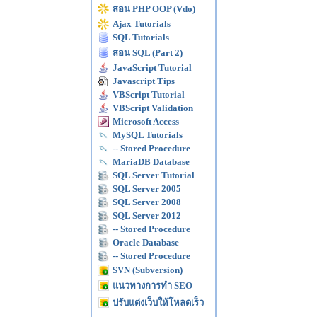
สอน PHP OOP (Vdo)
Ajax Tutorials
SQL Tutorials
สอน SQL (Part 2)
JavaScript Tutorial
Javascript Tips
VBScript Tutorial
VBScript Validation
Microsoft Access
MySQL Tutorials
-- Stored Procedure
MariaDB Database
SQL Server Tutorial
SQL Server 2005
SQL Server 2008
SQL Server 2012
-- Stored Procedure
Oracle Database
-- Stored Procedure
SVN (Subversion)
แนวทางการทำ SEO
ปรับแต่งเว็บให้โหลดเร็ว