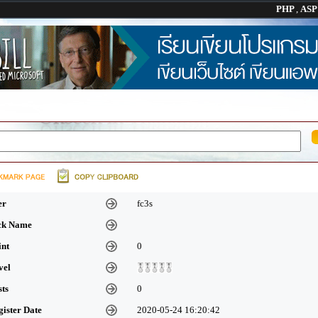
PHP
,
AS
er
fc3s
ick Name
int
0
vel
sts
0
gister Date
2020-05-24 16:20:42