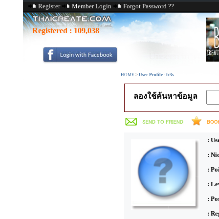
Register
Member Login
Forgot Password ??
Registered :
109,038
HOME
>
User Profile : fc3s
ลองใช้ค้นหาข้อมูล
: Us
: N
: Po
: Le
: Po
: Re