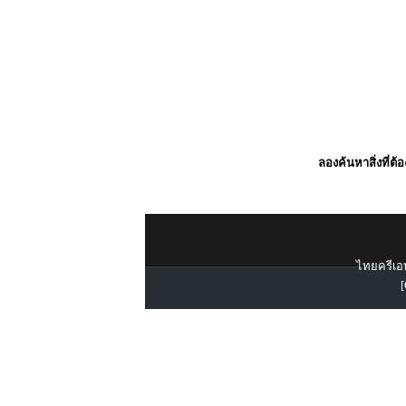
ลองค้นหาสิ่งที่ต้
ไทยครีเอท
[