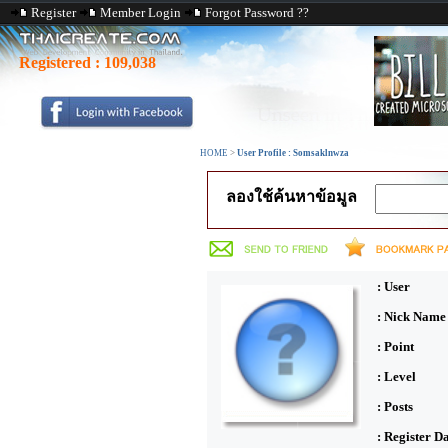
Register
Member Login
Forgot Password ??
Registered :
109,038
HOME
>
User Profile : Somsaklnwza
ลองใช้ค้นหาข้อมูล
: User
: Nick Name
: Point
: Level
: Posts
: Register D