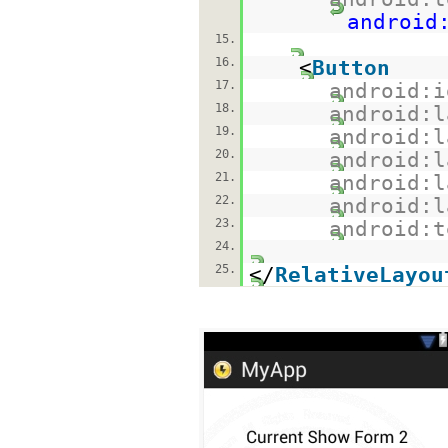
android
15.
16.
<
Button
17.
android:i
18.
android:l
19.
android:l
20.
android:l
21.
android:l
22.
android:l
23.
android:t
24.
25.
</
RelativeLayou