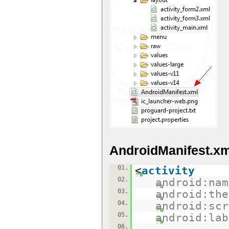
AndroidManifest.xm
01.
<
activity
02.
android:nam
03.
android:the
04.
android:scr
05.
android:lab
06.