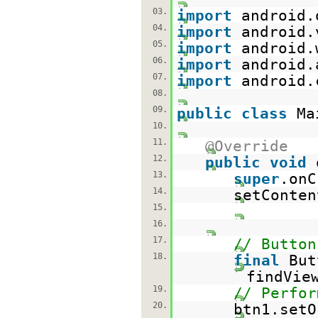
03.
import
android.
04.
import
android.
05.
import
android.
06.
import
android.
07.
import
android.
08.
09.
public
class
Ma
10.
11.
@Override
12.
public
void
13.
super
.onC
14.
setConten
15.
16.
17.
// Button
18.
final
But
findVie
19.
// Perfor
20.
btn1.setO