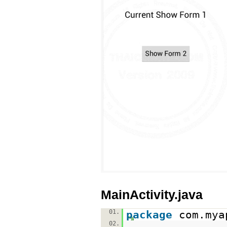
MainActivity.java
01.
package
com.mya
02.