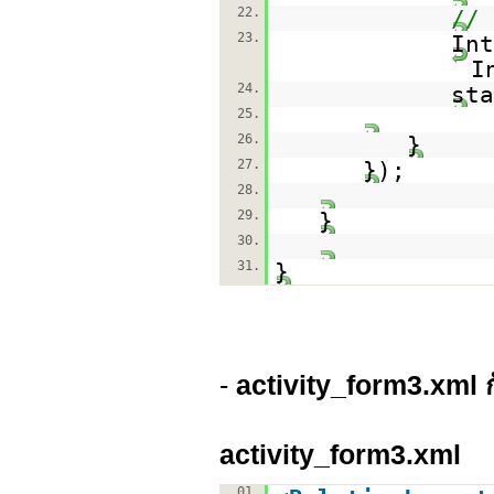
22.
// 
23.
In
I
24.
sta
25.
26.
}
27.
});
28.
29.
}
30.
31.
}
-
activity_form3.xml 
activity_form3.xml
01.