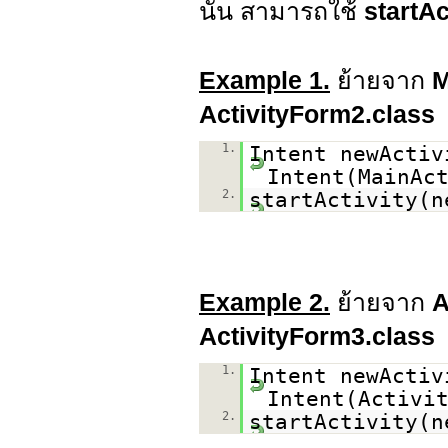
นั้น สามารถใช้
startAc
Example 1.
ย้ายจาก
M
ActivityForm2.class
1.
Intent newActi
Intent(MainAc
2.
startActivity(n
Example 2.
ย้ายจาก
A
ActivityForm3.class
1.
Intent newActi
Intent(Activi
2.
startActivity(n