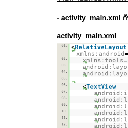
-
activity_main.xml กั
activity_main.xml
01.
<
RelativeLayout
xmlns:android
02.
xmlns:tools
=
03.
android:layo
04.
android:layo
05.
06.
<
TextView
07.
android:i
08.
android:l
09.
android:l
10.
android:l
11.
android:l
12.
android:l