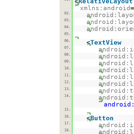
<
RelativeLayout
xmlns:android
02.
android:layo
03.
android:layo
04.
android:orie
05.
06.
<
TextView
07.
android:i
08.
android:l
09.
android:l
10.
android:l
11.
android:l
12.
android:l
13.
android:t
14.
android:t
android
15.
16.
<
Button
17.
android:i
18.
android:l