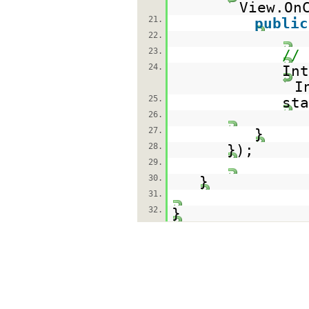
View.On
21.
public
22.
23.
// 
24.
In
I
25.
sta
26.
27.
}
28.
});
29.
30.
}
31.
32.
}