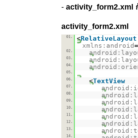
-
activity_form2.xml 
activity_form2.xml
01.
<
RelativeLayout
xmlns:android
02.
android:layo
03.
android:layo
04.
android:orie
05.
06.
<
TextView
07.
android:i
08.
android:l
09.
android:l
10.
android:l
11.
android:l
12.
android:l
13.
android:t
14.
android:t