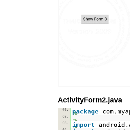
ActivityForm2.java
01.
package
com.mya
02.
03.
import
android.
04.