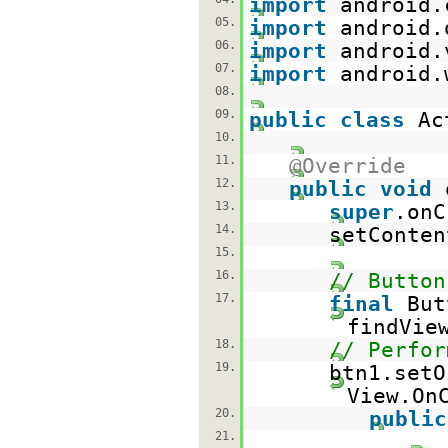
import
android.
05.
import
android.
06.
import
android.
07.
import
android.
08.
09.
public
class
Ac
10.
11.
@Override
12.
public
void
13.
super
.onC
14.
setConten
15.
16.
// Button
17.
final
But
findVie
18.
// Perfor
19.
btn1.setO
View.On
20.
public
21.