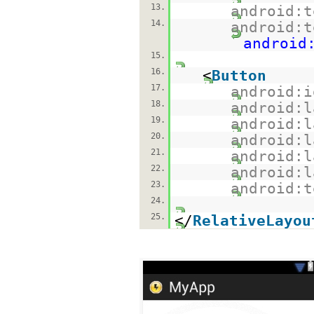
13.
android:t
14.
android:t
android
15.
16.
<
Button
17.
android:i
18.
android:l
19.
android:l
20.
android:l
21.
android:l
22.
android:l
23.
android:t
24.
25.
</
RelativeLayou