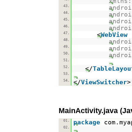
xmlns:
43.
androi
44.
androi
45.
androi
46.
androi
47.
<
WebView
48.
androi
49.
androi
50.
androi
51.
52.
</
TableLayou
53.
54.
</
ViewSwitcher
>
MainActivity.java (J
01.
package
com.mya
02.