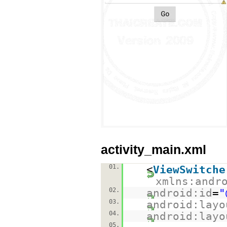
activity_main.xml
01.
<
ViewSwitche
xmlns:andr
02.
android:id
=
"
03.
android:layo
04.
android:layo
05.