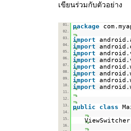
เขียนร่วมกับตัวอย่าง
01.
package
com.mya
02.
03.
import
android.
04.
import
android.
05.
import
android.
06.
import
android.
07.
import
android.
08.
import
android.
09.
import
android.
10.
import
android.
11.
12.
13.
public
class
Ma
14.
15.
ViewSwitcher
16.