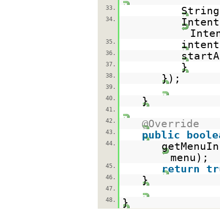
33.
String
34.
Inten
Inte
35.
intent
36.
startA
37.
}
38.
});
39.
40.
}
41.
42.
@Override
43.
public
boole
44.
getMenuIn
menu);
45.
return
tr
46.
}
47.
48.
}