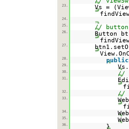
// viewSw
23.
Vs = (Vie
findVie
24.
25.
// button
26.
Button bt
findVie
27.
btn1.setO
View.On
28.
public
29.
Vs.
30.
// 
31.
Edi
f
32.
// 
33.
Web
f
34.
Web
35.
Web
36.
}