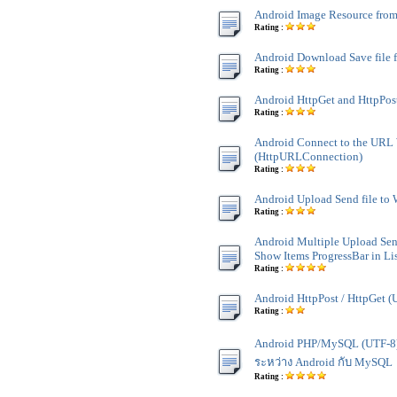
Android Image Resource fro
Rating :
Android Download Save file 
Rating :
Android HttpGet and HttpPos
Rating :
Android Connect to the URL
(HttpURLConnection)
Rating :
Android Upload Send file to 
Rating :
Android Multiple Upload Send
Show Items ProgressBar in Li
Rating :
Android HttpPost / HttpGet 
Rating :
Android PHP/MySQL (UTF-8) 
ระหว่าง Android กับ MySQL
Rating :