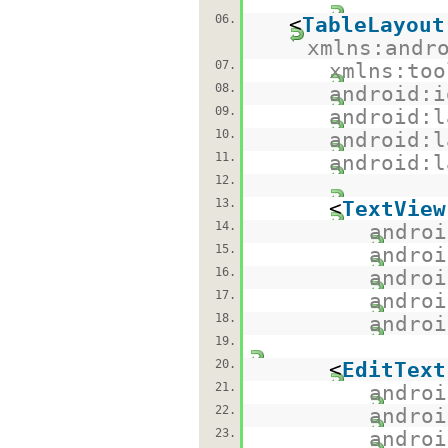
06.
<
TableLayout
xmlns:andr
07.
xmlns:too
08.
android:i
09.
android:l
10.
android:l
11.
android:l
12.
13.
<
TextView
14.
androi
15.
androi
16.
androi
17.
androi
18.
androi
19.
20.
<
EditText
21.
androi
22.
androi
23.
androi