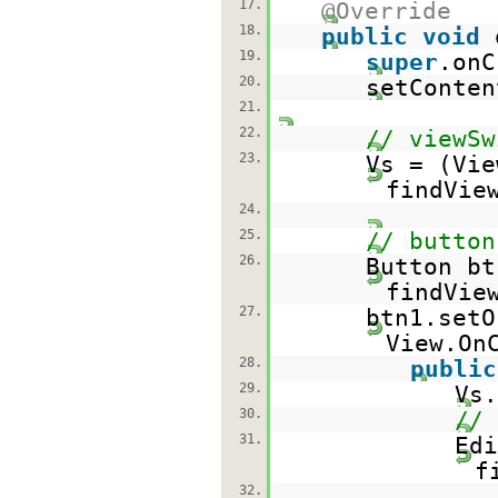
17.
@Override
18.
public
void
19.
super
.onC
20.
setConten
21.
22.
// viewSw
23.
Vs = (Vie
findVie
24.
25.
// button
26.
Button bt
findVie
27.
btn1.setO
View.On
28.
public
29.
Vs.
30.
// 
31.
Edi
f
32.