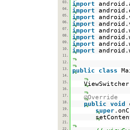
03.
import
android.
04.
import
android.
05.
import
android.
06.
import
android.
07.
import
android.
08.
import
android.
09.
import
android.
10.
import
android.
11.
12.
13.
public
class
Ma
14.
15.
ViewSwitcher
16.
17.
@Override
18.
public
void
19.
super
.onC
20.
setConten
21.
22.