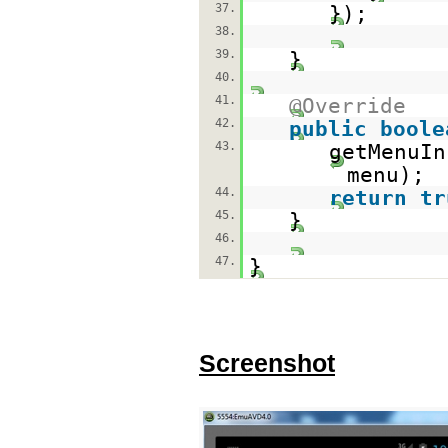
37.
});
38.
39.
}
40.
41.
@Override
42.
public
boole
43.
getMenuIn
menu);
44.
return
tr
45.
}
46.
47.
}
Screenshot