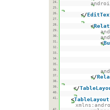
24.
androi
25.
26.
</
EditTex
27.
28.
<
Relat
29.
and
30.
and
31.
<
Bu
32.
33.
34.
35.
36.
and
37.
</
Rela
38.
39.
</
TableLayo
40.
41.
<
TableLayout
xmlns:andr
42.