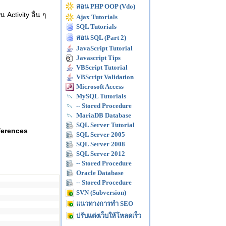
สอน PHP OOP (Vdo)
Activity อื่น ๆ
Ajax Tutorials
SQL Tutorials
สอน SQL (Part 2)
JavaScript Tutorial
Javascript Tips
VBScript Tutorial
VBScript Validation
Microsoft Access
MySQL Tutorials
-- Stored Procedure
MariaDB Database
SQL Server Tutorial
ferences
SQL Server 2005
SQL Server 2008
SQL Server 2012
-- Stored Procedure
Oracle Database
-- Stored Procedure
SVN (Subversion)
แนวทางการทำ SEO
ปรับแต่งเว็บให้โหลดเร็ว