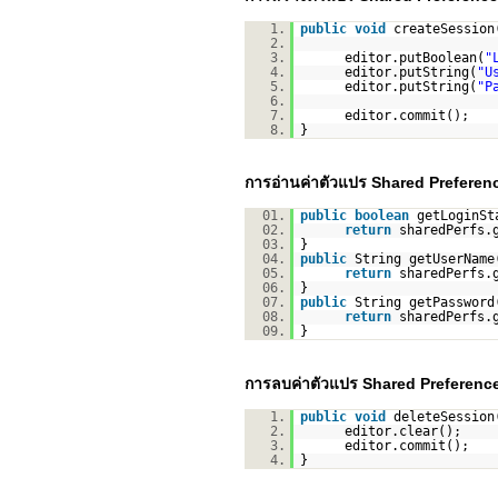
1.
public
void
createSession
2.
3.
editor.putBoolean(
"
4.
editor.putString(
"U
5.
editor.putString(
"P
6.
7.
editor.commit();
8.
}
การอ่านค่าตัวแปร Shared Preferen
01.
public
boolean
getLoginSt
02.
return
sharedPerfs.
03.
}
04.
public
String getUserName
05.
return
sharedPerfs.
06.
}
07.
public
String getPassword
08.
return
sharedPerfs.
09.
}
การลบค่าตัวแปร Shared Preferenc
1.
public
void
deleteSession
2.
editor.clear();
3.
editor.commit();
4.
}