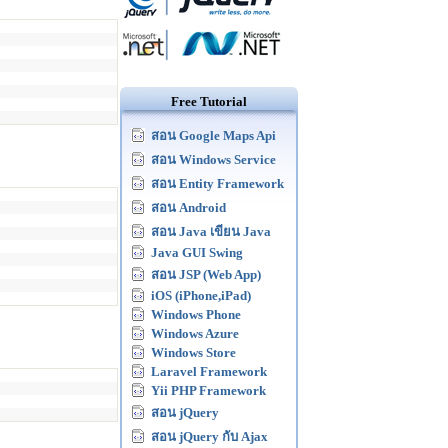
Free Tutorial
สอน Google Maps Api
สอน Windows Service
สอน Entity Framework
สอน Android
สอน Java เขียน Java
Java GUI Swing
สอน JSP (Web App)
iOS (iPhone,iPad)
Windows Phone
Windows Azure
Windows Store
Laravel Framework
Yii PHP Framework
สอน jQuery
สอน jQuery กับ Ajax