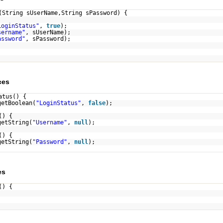
(String sUserName,String sPassword) {
LoginStatus"
,
true
);
sername"
, sUserName);
assword"
, sPassword);
ces
atus() {
getBoolean(
"LoginStatus"
,
false
);
() {
getString(
"Username"
,
null
);
() {
getString(
"Password"
,
null
);
es
() {