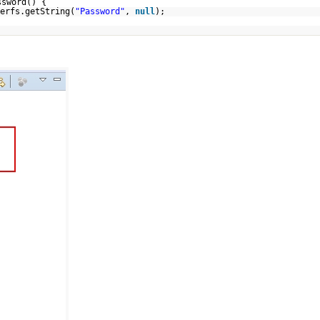
ssword() {
erfs.getString(
"Password"
,
null
);