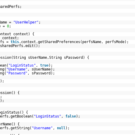
haredPerfs;
Name =
"UserHelper"
;
e =
0
;
ontext context) {
 context;
rfs =
this
.context.getSharedPreferences(perfsName, perfsMode);
sharedPerfs.edit();
ession(String sUserName,String sPassword) {
ean(
"LoginStatus"
,
true
);
ng(
"Username"
, sUserName);
ng(
"Password"
, sPassword);
);
ession() {
;
);
oginStatus() {
erfs.getBoolean(
"LoginStatus"
,
false
);
erName() {
erfs.getString(
"Username"
,
null
);