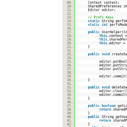
09.
Context context;
10.
SharedPreferences s
11.
Editor editor;
12.
13.
// Prefs Keys
14.
static
String perfs
15.
static
int
perfsMod
16.
17.
public
UserHelper(C
18.
this
.context =
19.
this
.sharedPe
20.
this
.editor = 
21.
}
22.
23.
public
void
createS
24.
25.
editor.putBool
26.
editor.putStri
27.
editor.putStri
28.
29.
editor.commit(
30.
}
31.
32.
public
void
deleteS
33.
editor.clear()
34.
editor.commit(
35.
}
36.
37.
public
boolean
getL
38.
return
sharedP
39.
}
40.
public
String getUs
41.
return
sharedP
42.
}