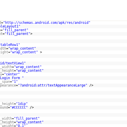
d
=
"
http://schemas.android.com/apk/res/android
"
bleLayout1"
h
=
"fill_parent"
ht
=
"fill_parent"
>
/tableRow1"
idth
=
"wrap_content"
eight
=
"wrap_content"
>
id/textView1"
_width
=
"wrap_content"
_height
=
"wrap_content"
y
=
"center"
Login Form "
_span
=
"1"
pearance
=
"?android:attr/textAppearanceLarge"
/>
_height
=
"1dip"
ound
=
"#CCCCCC"
/>
_width
=
"fill_parent"
_height
=
"wrap_content"
_weight
=
"0.1"