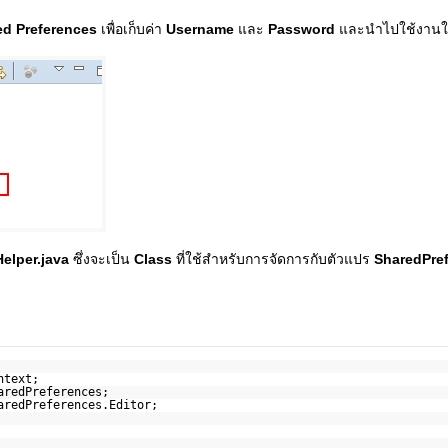
ed Preferences
เพื่อเก็บค่า
Username
และ
Password
และนำไปใช้งานใน 
elper.java
ซึ่งจะเป็น
Class
ที่ใช้สำหรับการจัดการกับตัวแปร
SharedPre
ntext;
aredPreferences;
aredPreferences.Editor;