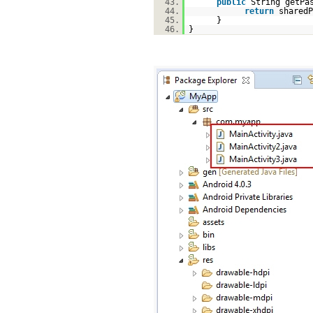
43.
public
String getPa
44.
return
sharedP
45.
}
46.
}