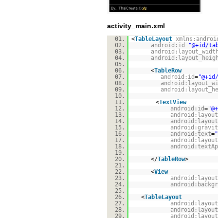
activity_main.xml
01.
<
TableLayout
xmlns:androi
02.
android:id
=
"@+id/ta
03.
android:layout_widt
04.
android:layout_heig
05.
06.
<
TableRow
07.
android:id
=
"@+id
08.
android:layout_w
09.
android:layout_h
10.
11.
<
TextView
12.
android:id
=
"@+
13.
android:layout
14.
android:layout
15.
android:gravit
16.
android:text
=
"
17.
android:layout
18.
android:textAp
19.
20.
</
TableRow
>
21.
22.
<
View
23.
android:layout
24.
android:backgr
25.
26.
<
TableLayout
27.
android:layout
28.
android:layout
29.
android:layout