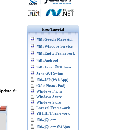
Free Tutorial
สอน Google Maps Api
สอน Windows Service
สอน Entity Framework
สอน Android
สอน Java เขียน Java
Java GUI Swing
สอน JSP (Web App)
iOS (iPhone,iPad)
pdate ตัว
Windows Phone
Windows Azure
Windows Store
Laravel Framework
Yii PHP Framework
สอน jQuery
สอน jQuery กับ Ajax