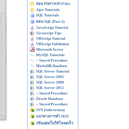
สอน PHP OOP (Vdo)
Ajax Tutorials
SQL Tutorials
สอน SQL (Part 2)
JavaScript Tutorial
Javascript Tips
VBScript Tutorial
VBScript Validation
Microsoft Access
MySQL Tutorials
-- Stored Procedure
MariaDB Database
SQL Server Tutorial
SQL Server 2005
SQL Server 2008
SQL Server 2012
-- Stored Procedure
Oracle Database
-- Stored Procedure
SVN (Subversion)
แนวทางการทำ SEO
ปรับแต่งเว็บให้โหลดเร็ว