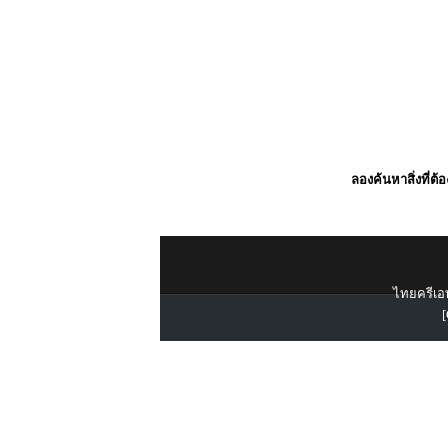
ลองค้นหาสิ่งที่ต้
ไทยครีเอท
[