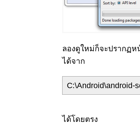
ลองดูใหม่ก็จะปรากฏห
ได้จาก
C:\Android\android
ได้โดยตรง