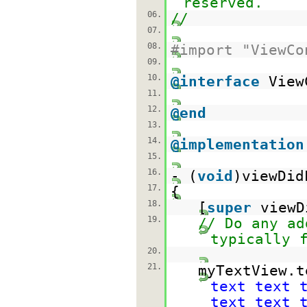
reserved.
06.
//
07.
08.
#import "ViewCo
09.
10.
@interface
View
11.
12.
@end
13.
14.
@implementation
15.
16.
- (
void
)viewDid
17.
{
18.
[
super
viewD
19.
// Do any ad
typically 
20.
21.
myTextView.t
text text 
text text 