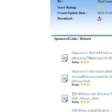
By :
ThaiCreat
Score Rating :
Create/Update Date :
2012-11-0
Download :
Sponsored Links / Related
Objective-C กับการสร้าง Eve
(IBAction) โต้ตอบ บน iOS (i
Rating :
Objective-C และ Outlet (IBOu
Action(IBAction) แบบง่าย ๆ 
(iPhone,iPad)
Rating :
รู้จัก IBOutlet และ IBAction ก
(iOS , iPhone , iPad)
Rating :
iOS/iPhone Label(UILabel) , 