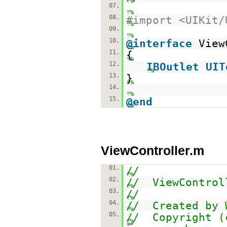
07.
08.
#import <UIKit/
09.
10.
@interface
View
11.
{
12.
IBOutlet
UIT
13.
}
14.
15.
@end
ViewController.m
01.
//
02.
// ViewControl
03.
//
04.
// Created by 
05.
// Copyright (