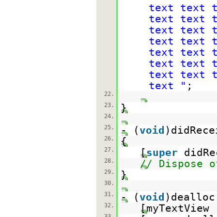
text text 
text text 
text text 
text text 
text text 
text text 
text text 
text "
;
22.
23.
}
24.
25.
- (
void
)didRece
26.
{
27.
[
super
didRe
28.
// Dispose o
29.
}
30.
31.
- (
void
)dealloc
32.
[myTextView 
33.