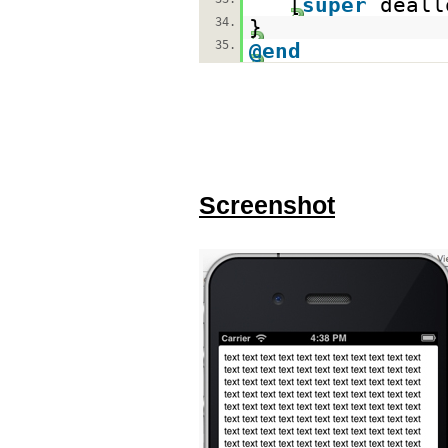
[
super
deall
34.
}
35.
@end
Screenshot