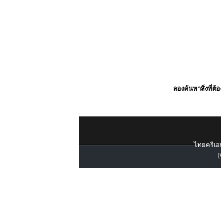
ลองค้นหาสิ่งที่ต้
ไทยครีเอท
[