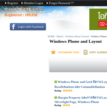
Register
Member Login
Forgot Password ??
Registered :
109,038
HOME
>
Mobile
>
Windows Phone Tutorial
>
Windows Phone 
Windows Phone and Layout
Windows Phone and Grid จัดวาง Lay
RowDefinition และ ColumnDefinition
Rating :
Margin Property และการจัดวาง Lay
Silverlight Page, Windows Phone
Rating :