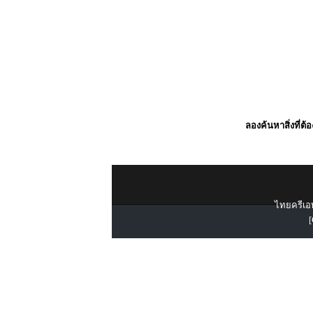
ลองค้นหาสิ่งที่ต้
ไทยครีเอท
[