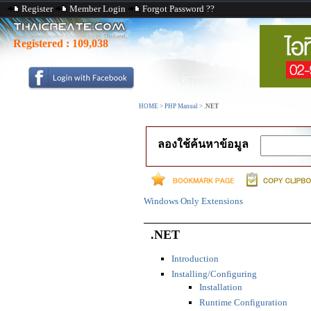
Register
Member Login
Forgot Password ??
Registered :
109,038
HOME
>
PHP Manual
>
.NET
ลองใช้ค้นหาข้อมูล
Windows Only Extensions
.NET
Introduction
Installing/Configuring
Installation
Runtime Configuration