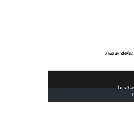
ลองค้นหาสิ่งที่ต้
ไทยครีเอท
[