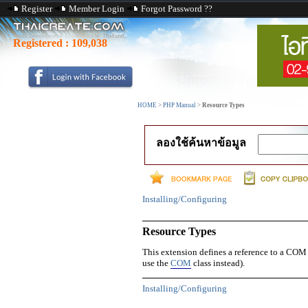
Register
Member Login
Forgot Password ??
Registered :
109,038
HOME
>
PHP Manual
>
Resource Types
ลองใช้ค้นหาข้อมูล
Installing/Configuring
Resource Types
This extension defines a reference to a CO
use the
COM
class instead).
Installing/Configuring