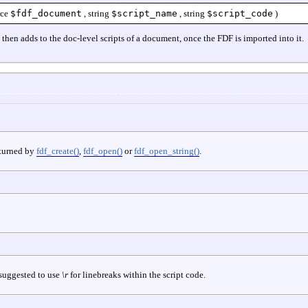
rce
$fdf_document
,
string
$script_name
,
string
$script_code
)
 then adds to the doc-level scripts of a document, once the FDF is imported into it.
turned by
fdf_create()
,
fdf_open()
or
fdf_open_string()
.
y suggested to use
\r
for linebreaks within the script code.