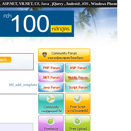
P
,
ASP.NET, VB.NET, C#, Java
,
jQuery , Android , iOS , Windows Phone
fdf_add_template