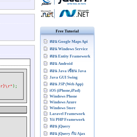
Free Tutorial
สอน Google Maps Api
สอน Windows Service
สอน Entity Framework
สอน Android
สอน Java เขียน Java
Java GUI Swing
สอน JSP (Web App)
r}\r"
);
iOS (iPhone,iPad)
Windows Phone
Windows Azure
Windows Store
Laravel Framework
Yii PHP Framework
สอน jQuery
สอน jQuery กับ Ajax