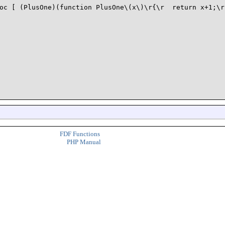
oc [ (PlusOne)(function PlusOne\(x\)\r{\r  return x+1;\r}
FDF Functions
PHP Manual