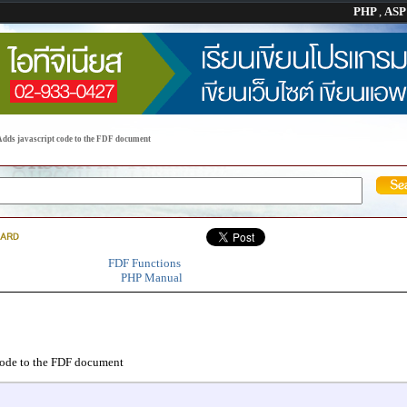
PHP
,
AS
Adds javascript code to the FDF document
FDF Functions
PHP Manual
code to the FDF document