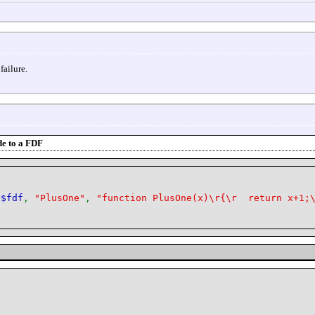
failure.
e to a FDF
(
$fdf
,
"PlusOne"
,
"function PlusOne(x)\r{\r return x+1;\