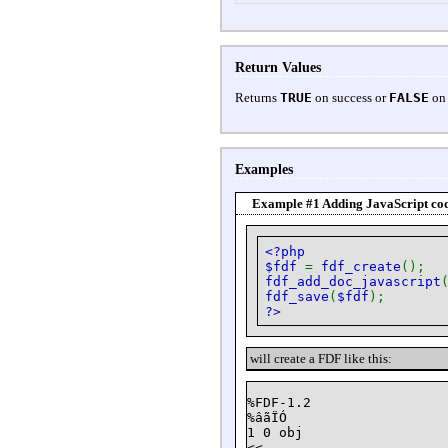
Return Values
Returns
TRUE
on success or
FALSE
on 
Examples
Example #1 Adding JavaScript cod
<?php
$fdf
=
fdf_create
();
fdf_add_doc_javascript
fdf_save
(
$fdf
);
?>
will create a FDF like this:
%FDF-1.2

%âãÏÓ

1 0 obj

<<
