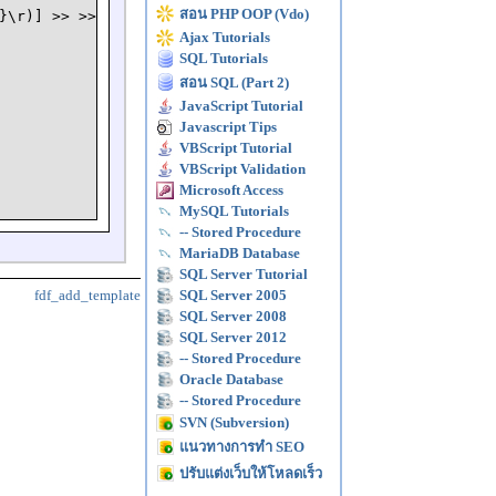
สอน PHP OOP (Vdo)
\r)] >> >>

Ajax Tutorials
SQL Tutorials
สอน SQL (Part 2)
JavaScript Tutorial
Javascript Tips
VBScript Tutorial
VBScript Validation
Microsoft Access
MySQL Tutorials
-- Stored Procedure
MariaDB Database
SQL Server Tutorial
fdf_add_template
SQL Server 2005
SQL Server 2008
SQL Server 2012
-- Stored Procedure
Oracle Database
-- Stored Procedure
SVN (Subversion)
แนวทางการทำ SEO
ปรับแต่งเว็บให้โหลดเร็ว