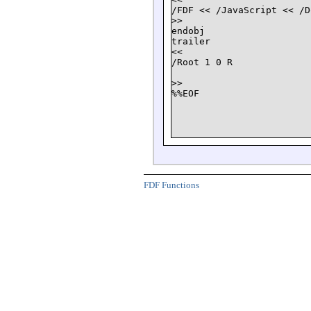
/FDF << /JavaScript << /D
>>

endobj

trailer

<<

/Root 1 0 R

>>

FDF Functions