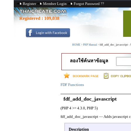
Register
Member Login
Forgot Password ??
Registered :
109,038
HOME
>
PHP Manual
>
fdf_add_doc_javascript - 
ลองใช้ค้นหาข้อมูล
FDF Functions
fdf_add_doc_javascript
(PHP 4 >= 4.3.0, PHP 5)
fdf_add_doc_javascript
—
Adds javascript 
Description