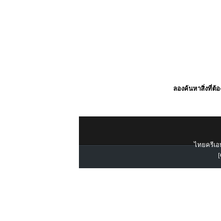
ลองค้นหาสิ่งที่ต้
ไทยครีเอท
[