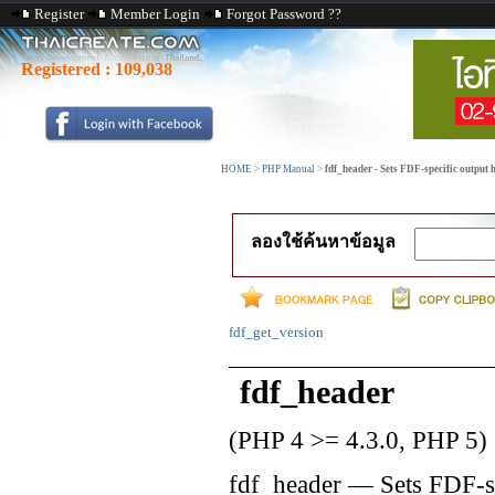
Register
Member Login
Forgot Password ??
Registered :
109,038
HOME
>
PHP Manual
>
fdf_header - Sets FDF-specific output 
ลองใช้ค้นหาข้อมูล
fdf_get_version
fdf_header
(PHP 4 >= 4.3.0, PHP 5)
fdf_header
—
Sets FDF-s