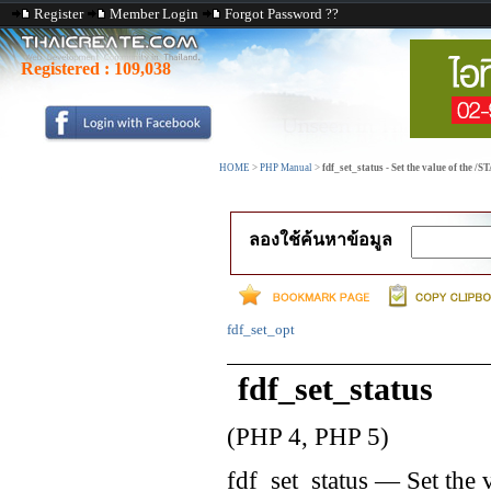
Register
Member Login
Forgot Password ??
Registered :
109,038
HOME
>
PHP Manual
>
fdf_set_status - Set the value of the /
ลองใช้ค้นหาข้อมูล
fdf_set_opt
fdf_set_status
(PHP 4, PHP 5)
fdf_set_status
—
Set the