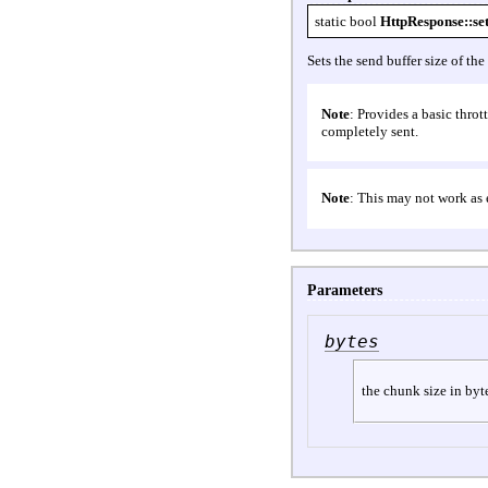
static
bool
HttpResponse::se
Sets the send buffer size of th
Note
:
Provides a basic throt
completely sent.
Note
: This may not work as 
Parameters
bytes
the chunk size in byt