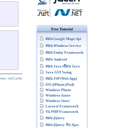
Free Tutorial
สอน Google Maps Api
สอน Windows Service
สอน Entity Framework
สอน Android
สอน Java เขียน Java
Java GUI Swing
nse::setCache
สอน JSP (Web App)
iOS (iPhone,iPad)
Windows Phone
Windows Azure
Windows Store
Laravel Framework
Yii PHP Framework
สอน jQuery
สอน jQuery กับ Ajax