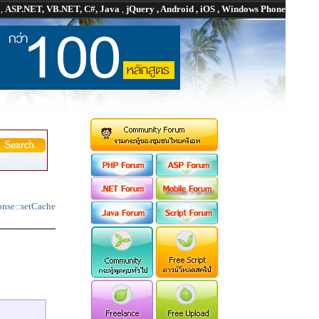
P
,
ASP.NET, VB.NET, C#, Java
,
jQuery , Android , iOS , Windows Phone
nse::setCache