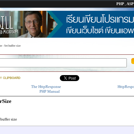
PHP
,
AS
 - Set buffer size
The HttpResponse
HttpRespo
PHP Manual
rSize
 buffer size