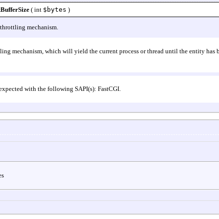
tBufferSize
(
int
$bytes
)
e throttling mechanism.
tling mechanism, which will yield the current process or thread until the entity has 
expected with the following SAPI(s): FastCGI.
es