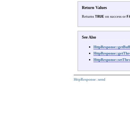
Return Values
Returns
TRUE
on success or
F
See Also
HttpResponse::getBuff
HttpResponse::getThr
HttpResponse::setThro
HttpResponse::send