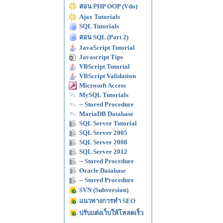
สอน PHP OOP (Vdo)
Ajax Tutorials
SQL Tutorials
สอน SQL (Part 2)
JavaScript Tutorial
Javascript Tips
VBScript Tutorial
VBScript Validation
Microsoft Access
MySQL Tutorials
-- Stored Procedure
MariaDB Database
SQL Server Tutorial
SQL Server 2005
SQL Server 2008
SQL Server 2012
-- Stored Procedure
Oracle Database
-- Stored Procedure
SVN (Subversion)
แนวทางการทำ SEO
ปรับแต่งเว็บให้โหลดเร็ว