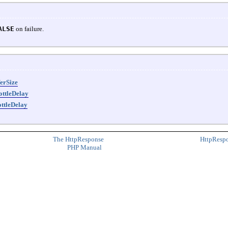
ALSE
on failure.
erSize
ottleDelay
ttleDelay
The HttpResponse
HttpRespo
PHP Manual