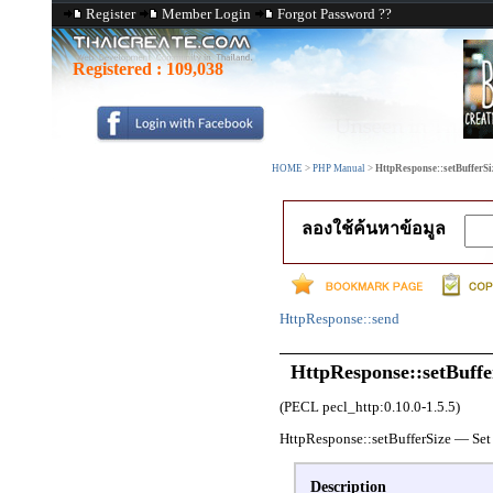
Register
Member Login
Forgot Password ??
Registered :
109,038
HOME
>
PHP Manual
>
HttpResponse::setBufferSize
ลองใช้ค้นหาข้อมูล
HttpResponse::send
HttpResponse::setBuffe
(PECL pecl_http:0.10.0-1.5.5)
HttpResponse::setBufferSize
—
Set
Description