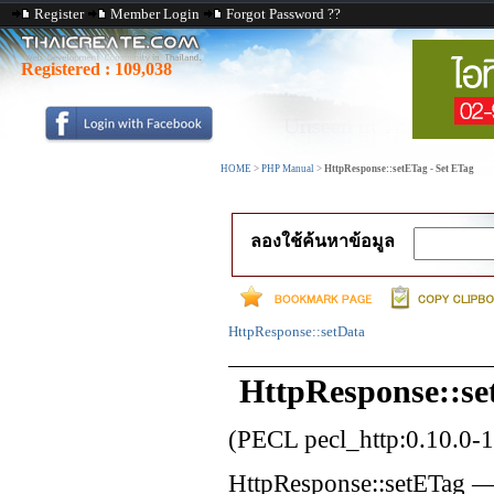
Register
Member Login
Forgot Password ??
Registered :
109,038
HOME
>
PHP Manual
>
HttpResponse::setETag - Set ETag
ลองใช้ค้นหาข้อมูล
HttpResponse::setData
HttpResponse::se
(PECL pecl_http:0.10.0-1
HttpResponse::setETag