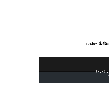
ลองค้นหาสิ่งที่ต้
ไทยครีเอท
[