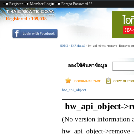
Register
Member Login
Forgot Password ??
Registered :
109,038
HOME
>
PHP Manual
>
hw_api_object->remove - Removes att
ลองใช้ค้นหาข้อมูล
hw_api_object
hw_api_object->
(No version information 
hw_api_object->remove