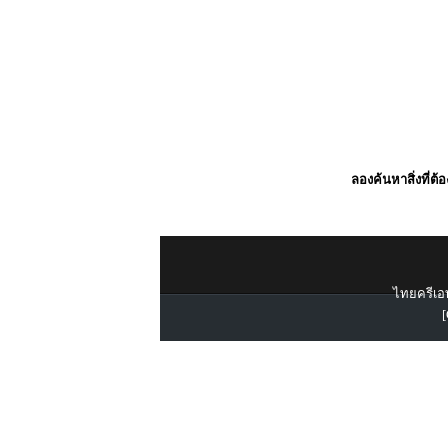
ลองค้นหาสิ่งที่ต้
ไทยครีเอท
[