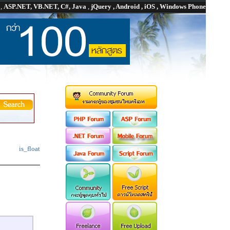
P
,
ASP.NET, VB.NET, C#, Java
,
jQuery , Android , iOS , Windows Phone
is_float