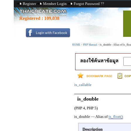
Register
Member Login
Forgot Password ??
Registered :
109,038
HOME
>
PHP Manual
>
is_double - Alias of is_flo
ลองใช้ค้นหาข้อมูล
is_callable
is_double
(PHP 4, PHP 5)
is_double
—
Alias of
is_float()
Description