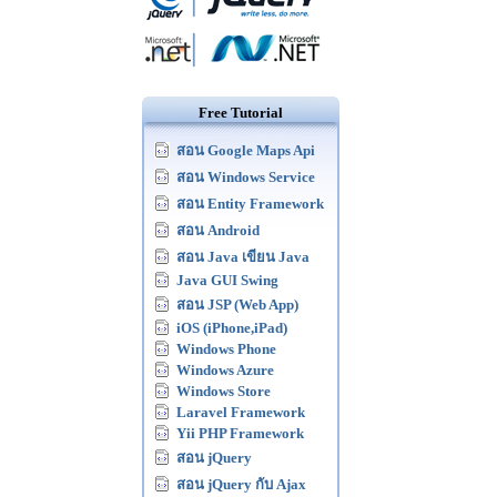
Free Tutorial
สอน Google Maps Api
สอน Windows Service
สอน Entity Framework
สอน Android
สอน Java เขียน Java
Java GUI Swing
สอน JSP (Web App)
iOS (iPhone,iPad)
Windows Phone
Windows Azure
Windows Store
Laravel Framework
Yii PHP Framework
สอน jQuery
สอน jQuery กับ Ajax