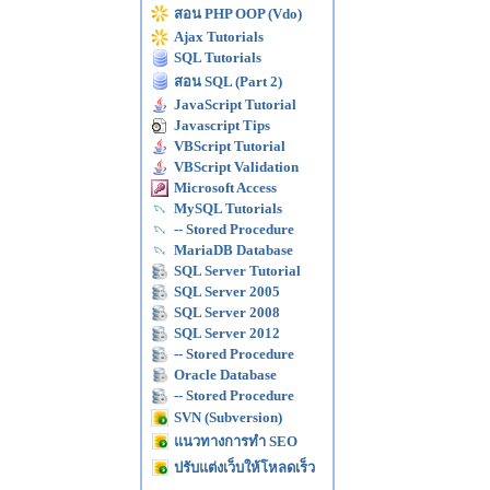
สอน PHP OOP (Vdo)
Ajax Tutorials
SQL Tutorials
สอน SQL (Part 2)
JavaScript Tutorial
Javascript Tips
VBScript Tutorial
VBScript Validation
Microsoft Access
MySQL Tutorials
-- Stored Procedure
MariaDB Database
SQL Server Tutorial
SQL Server 2005
SQL Server 2008
SQL Server 2012
-- Stored Procedure
Oracle Database
-- Stored Procedure
SVN (Subversion)
แนวทางการทำ SEO
ปรับแต่งเว็บให้โหลดเร็ว