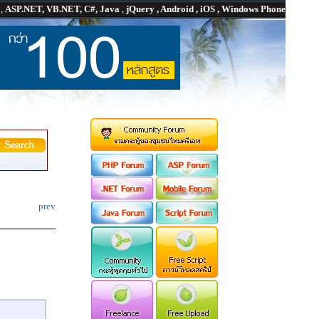
P
,
ASP.NET, VB.NET, C#, Java
,
jQuery , Android , iOS , Windows Phone
prev