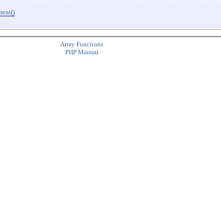
rent()
Array Functions
PHP Manual