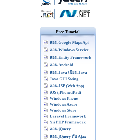
Free Tutorial
สอน Google Maps Api
สอน Windows Service
สอน Entity Framework
สอน Android
สอน Java เขียน Java
Java GUI Swing
สอน JSP (Web App)
iOS (iPhone,iPad)
Windows Phone
Windows Azure
Windows Store
Laravel Framework
Yii PHP Framework
สอน jQuery
สอน jQuery กับ Ajax