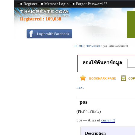
Register
Member Login
Forgot Password ??
Registered :
109,038
HOME
>
PHP Manual
>
pos - Alias of current
ลองใช้ค้นหาข้อมูล
next
pos
(PHP 4, PHP 5)
pos
—
Alias of
current()
Description