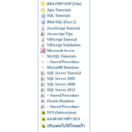
สอน PHP OOP (Vdo)
Ajax Tutorials
SQL Tutorials
สอน SQL (Part 2)
JavaScript Tutorial
Javascript Tips
VBScript Tutorial
VBScript Validation
Microsoft Access
MySQL Tutorials
-- Stored Procedure
MariaDB Database
SQL Server Tutorial
SQL Server 2005
SQL Server 2008
SQL Server 2012
-- Stored Procedure
Oracle Database
-- Stored Procedure
SVN (Subversion)
แนวทางการทำ SEO
ปรับแต่งเว็บให้โหลดเร็ว