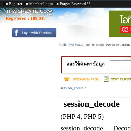
Register
Member Login
Forgot Password ??
Registered :
109,038
HOME
>
PHP Manual
>
session_decode - Decodes session data
ลองใช้ค้นหาข้อมูล
session_commit
session_decode
(PHP 4, PHP 5)
session_decode
—
Decode