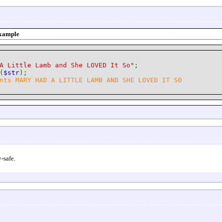
xample
A Little Lamb and She LOVED It So"
;
(
$str
);
nts MARY HAD A LITTLE LAMB AND SHE LOVED IT SO
-safe.