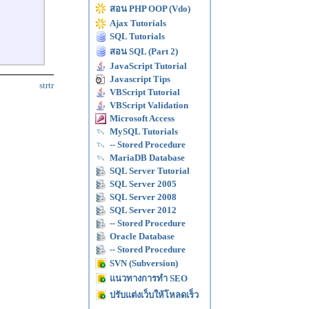
สอน PHP OOP (Vdo)
Ajax Tutorials
SQL Tutorials
สอน SQL (Part 2)
JavaScript Tutorial
Javascript Tips
strtr
VBScript Tutorial
VBScript Validation
Microsoft Access
MySQL Tutorials
-- Stored Procedure
MariaDB Database
SQL Server Tutorial
SQL Server 2005
SQL Server 2008
SQL Server 2012
-- Stored Procedure
Oracle Database
-- Stored Procedure
SVN (Subversion)
แนวทางการทำ SEO
ปรับแต่งเว็บให้โหลดเร็ว