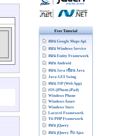
Free Tutorial
สอน Google Maps Api
สอน Windows Service
สอน Entity Framework
สอน Android
สอน Java เขียน Java
Java GUI Swing
สอน JSP (Web App)
iOS (iPhone,iPad)
Windows Phone
Windows Azure
Windows Store
Laravel Framework
Yii PHP Framework
สอน jQuery
สอน jQuery กับ Ajax