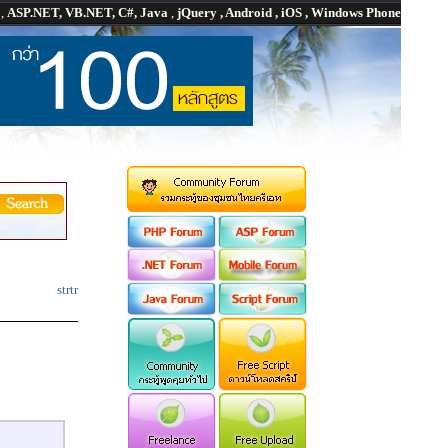
P
,
ASP.NET, VB.NET, C#, Java
,
jQuery , Android , iOS , Windows Phone
strtr