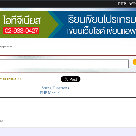
PHP
,
AS
 uppercase
String Functions
PHP Manual
se