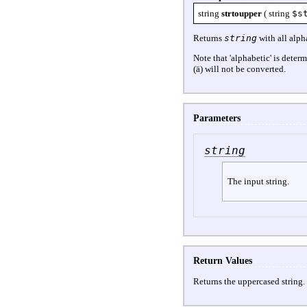
string
strtoupper
(
string
$s
Returns
string
with all alph
Note that 'alphabetic' is deter
(ä) will not be converted.
Parameters
string
The input string.
Return Values
Returns the uppercased string.