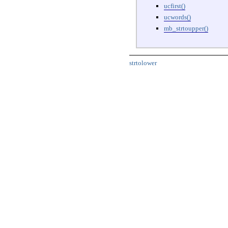
ucfirst()
ucwords()
mb_strtoupper()
strtolower