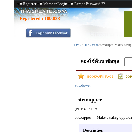
Register
Member Login
Forgot Password ??
Registered :
109,038
HOME
>
PHP Manual
>
strtoupper - Make a string
ลองใช้ค้นหาข้อมูล
strtolower
strtoupper
(PHP 4, PHP 5)
strtoupper
—
Make a string upperca
Description