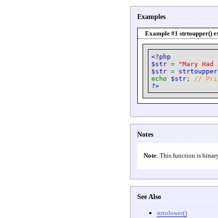
Examples
Example #1
strtoupper()
e
<?php
$str
=
"Mary Had 
$str
=
strtoupper
echo
$str
;
// Pri
?>
Notes
Note
:
This function is binary
See Also
strtolower()