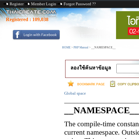
Register
Member Login
Forgot Password ??
Registered :
109,038
HOME
>
PHP Manual
>
__NAMESPACE__
ลองใช้ค้นหาข้อมูล
Global space
__NAMESPACE__
The compile-time consta
current namespace. Outsid