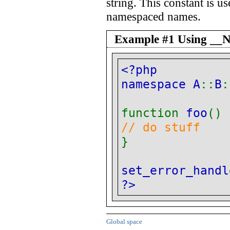
string. This constant is 
namespaced names.
Example #1 Using 
<?php
namespace A
::
B
:
function
foo
() 
// do stuff
}
set_error_handl
?>
Global space