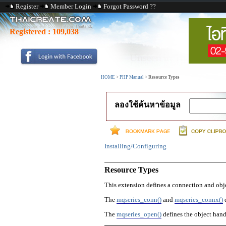
Register
Member Login
Forgot Password ??
Registered :
109,038
HOME
>
PHP Manual
>
Resource Types
ลองใช้ค้นหาข้อมูล
Installing/Configuring
Resource Types
This extension defines a connection and obj
The
mqseries_conn()
and
mqseries_connx()
d
The
mqseries_open()
defines the object hand