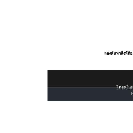
ลองค้นหาสิ่งที่ต้
ไทยครีเอท
[