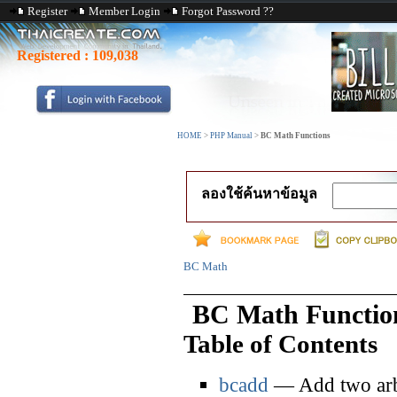
Register
Member Login
Forgot Password ??
Registered :
109,038
HOME
>
PHP Manual
>
BC Math Functions
ลองใช้ค้นหาข้อมูล
BC Math
BC Math Functio
Table of Contents
bcadd
— Add two arbi