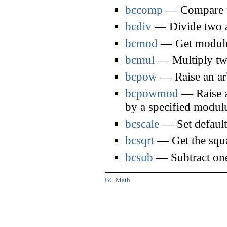
bccomp
— Compare tw
bcdiv
— Divide two a
bcmod
— Get modulus
bcmul
— Multiply two
bcpow
— Raise an arb
bcpowmod
— Raise a
by a specified modul
bcscale
— Set default 
bcsqrt
— Get the squa
bcsub
— Subtract one
BC Math