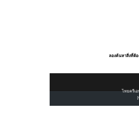
ลองค้นหาสิ่งที่ต้
ไทยครีเอท
[