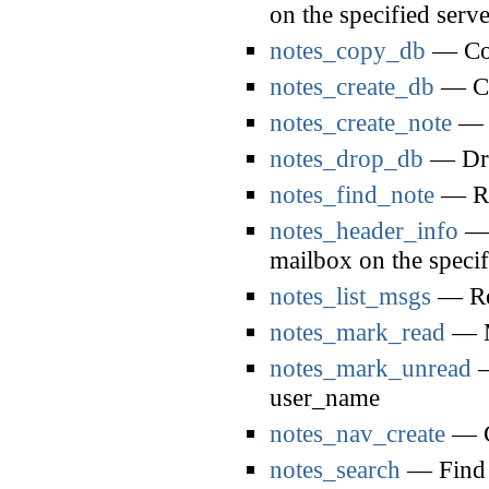
on the specified serve
notes_copy_db
— Cop
notes_create_db
— Cr
notes_create_note
— C
notes_drop_db
— Dro
notes_find_note
— Re
notes_header_info
— 
mailbox on the specif
notes_list_msgs
— Ret
notes_mark_read
— Ma
notes_mark_unread
—
user_name
notes_nav_create
— C
notes_search
— Find 