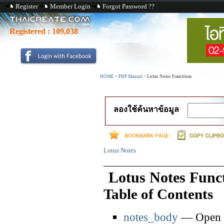
Register
Member Login
Forgot Password ??
Registered :
109,038
HOME
>
PHP Manual
>
Lotus Notes Functions
ลองใช้ค้นหาข้อมูล
Lotus Notes
Lotus Notes Func
Table of Contents
notes_body
— Open t