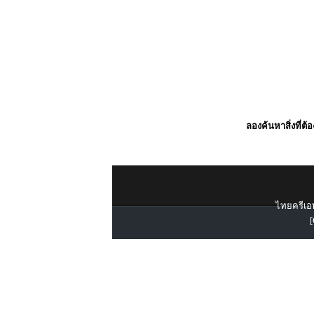
ลองค้นหาสิ่งที่ต้
ไทยครีเอท
[