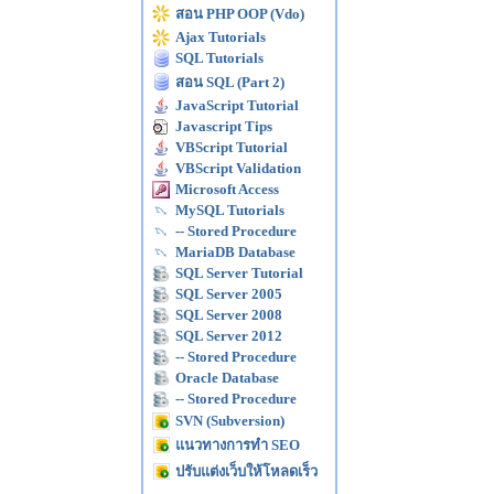
สอน PHP OOP (Vdo)
Ajax Tutorials
SQL Tutorials
สอน SQL (Part 2)
JavaScript Tutorial
Javascript Tips
VBScript Tutorial
VBScript Validation
Microsoft Access
MySQL Tutorials
-- Stored Procedure
MariaDB Database
SQL Server Tutorial
SQL Server 2005
SQL Server 2008
SQL Server 2012
-- Stored Procedure
Oracle Database
-- Stored Procedure
SVN (Subversion)
แนวทางการทำ SEO
ปรับแต่งเว็บให้โหลดเร็ว