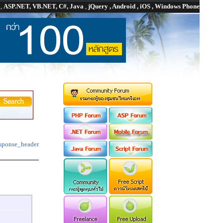
P
,
ASP.NET, VB.NET, C#, Java
,
jQuery , Android , iOS , Windows Phone
sponse_header