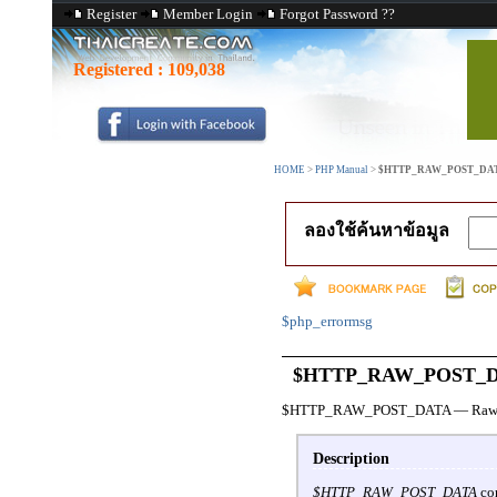
Register
Member Login
Forgot Password ??
Registered :
109,038
HOME
>
PHP Manual
>
$HTTP_RAW_POST_DATA
ลองใช้ค้นหาข้อมูล
$php_errormsg
$HTTP_RAW_POST_
$HTTP_RAW_POST_DATA
—
Raw
Description
$HTTP_RAW_POST_DATA
con