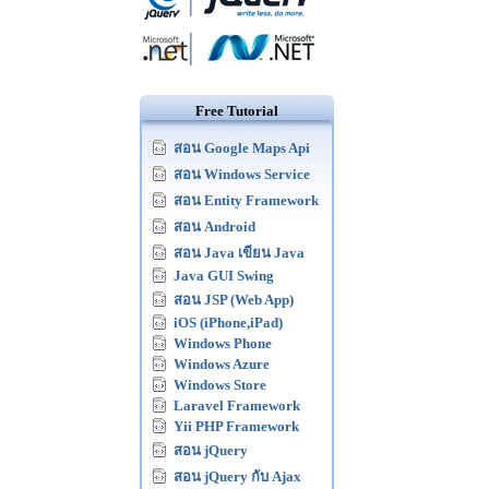
Free Tutorial
สอน Google Maps Api
สอน Windows Service
สอน Entity Framework
สอน Android
สอน Java เขียน Java
Java GUI Swing
สอน JSP (Web App)
iOS (iPhone,iPad)
Windows Phone
Windows Azure
Windows Store
Laravel Framework
Yii PHP Framework
สอน jQuery
สอน jQuery กับ Ajax