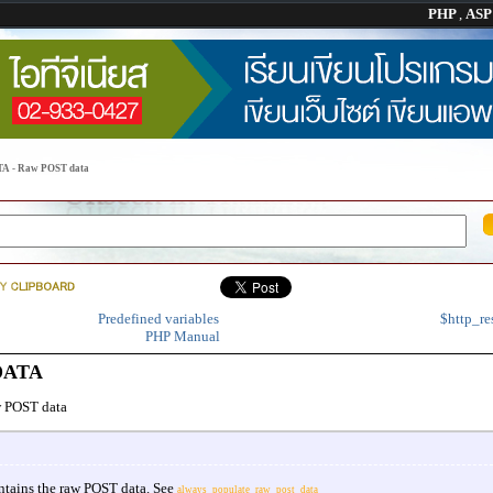
PHP
,
AS
 - Raw POST data
Predefined variables
$http_re
PHP Manual
DATA
 POST data
tains the raw POST data. See
always_populate_raw_post_data