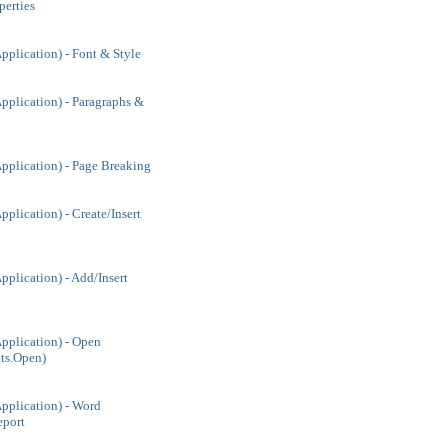
erties
plication) - Font & Style
plication) - Paragraphs &
plication) - Page Breaking
lication) - Create/Insert
plication) - Add/Insert
plication) - Open
ts.Open)
plication) - Word
port