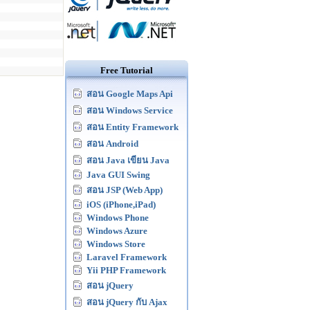
Free Tutorial
สอน Google Maps Api
สอน Windows Service
สอน Entity Framework
สอน Android
สอน Java เขียน Java
Java GUI Swing
สอน JSP (Web App)
iOS (iPhone,iPad)
Windows Phone
Windows Azure
Windows Store
Laravel Framework
Yii PHP Framework
สอน jQuery
สอน jQuery กับ Ajax