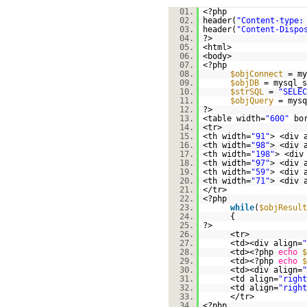
01.
<?php
02.
header(
"Content-type:
03.
header(
"Content-Dispo
04.
?>
05.
<html>
06.
<body>
07.
<?php
08.
$objConnect
= my
09.
$objDB
= mysql_s
10.
$strSQL
=
"SELEC
11.
$objQuery
= mysq
12.
?>
13.
<table width=
"600"
bo
14.
<tr>
15.
<th width=
"91"
> <div 
16.
<th width=
"98"
> <div 
17.
<th width=
"198"
> <div
18.
<th width=
"97"
> <div 
19.
<th width=
"59"
> <div 
20.
<th width=
"71"
> <div 
21.
</tr>
22.
<?php
23.
while
(
$objResult
24.
{
25.
?>
26.
<tr>
27.
<td><div align=
"
28.
<td><?php
echo
$
29.
<td><?php
echo
$
30.
<td><div align=
"
31.
<td align=
"right
32.
<td align=
"right
33.
</tr>
34.
<?php