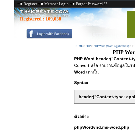
Register
Member Login
Forgot Password ??
Registered :
109,038
HOME
>
PHP
>
PHP Word (Word.Application)
>
PH
PHP Word
PHP Word header("Content-ty
Convert หรือ รายงานข้อมูลในร
Word
เท่านั้น
Syntax
header("Content-type: appl
ตัวอย่าง
phpWordvnd.ms-word.php