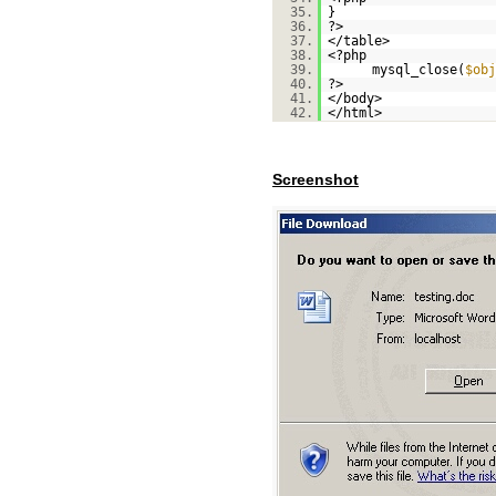
35.
}
36.
?>
37.
</table>
38.
<?php
39.
mysql_close(
$obj
40.
?>
41.
</body>
42.
</html>
Screenshot