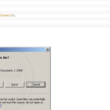
Connect
);