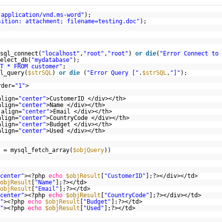
 application/vnd.ms-word"
);
sition: attachment; filename=testing.doc"
);
sql_connect(
"localhost"
,
"root"
,
"root"
)
or
die
(
"Error Connect to 
elect_db(
"mydatabase"
);
T * FROM customer"
;
l_query(
$strSQL
)
or
die
(
"Error Query ["
.
$strSQL
.
"]"
);
rder=
"1"
>
align=
"center"
>CustomerID </div></th>
align=
"center"
>Name </div></th>
 align=
"center"
>Email </div></th>
align=
"center"
>CountryCode </div></th>
align=
"center"
>Budget </div></th>
align=
"center"
>Used </div></th>
= mysql_fetch_array(
$objQuery
))
center"
><?php
echo
$objResult
[
"CustomerID"
];?></div></td>
objResult
[
"Name"
];?></td>
objResult
[
"Email"
];?></td>
center"
><?php
echo
$objResult
[
"CountryCode"
];?></div></td>
"
><?php
echo
$objResult
[
"Budget"
];?></td>
"
><?php
echo
$objResult
[
"Used"
];?></td>