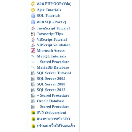
สอน PHP OOP (Vdo)
Ajax Tutorials
SQL Tutorials
สอน SQL (Part 2)
JavaScript Tutorial
Javascript Tips
VBScript Tutorial
VBScript Validation
Microsoft Access
MySQL Tutorials
-- Stored Procedure
MariaDB Database
SQL Server Tutorial
SQL Server 2005
SQL Server 2008
SQL Server 2012
-- Stored Procedure
Oracle Database
-- Stored Procedure
SVN (Subversion)
แนวทางการทำ SEO
ปรับแต่งเว็บให้โหลดเร็ว