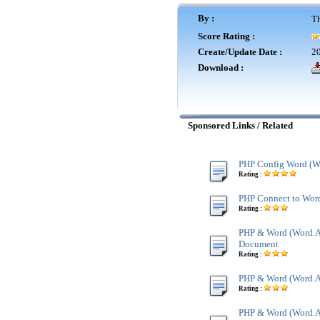
By :
Th
Score Rating :
Create/Update Date :
20
Download :
Sponsored Links / Related
PHP Config Word (Wo
Rating :
PHP Connect to Word
Rating :
PHP & Word (Word.Ap
Document
Rating :
PHP & Word (Word.Ap
Rating :
PHP & Word (Word.Ap