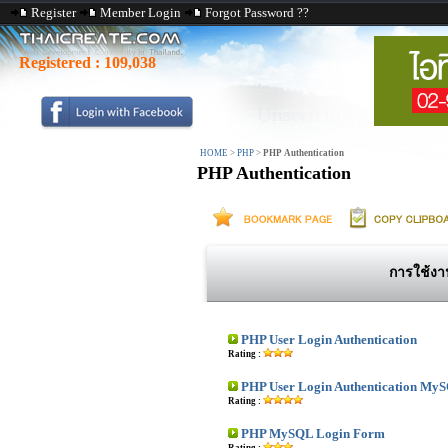
Register
Member Login
Forgot Password ??
Registered :
109,038
HOME
>
PHP
>
PHP Authentication
PHP Authentication
การใช้ง
PHP User Login Authentication
Rating :
PHP User Login Authentication My
Rating :
PHP MySQL Login Form