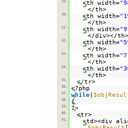
29.
<th width=
"9
</th>
30.
<th width=
"1
</th>
31.
<th width=
"9
</div></th
32.
<th width=
"5
</th>
33.
<th width=
"7
</th>
34.
<th width=
"3
</th>
35.
</tr>
36.
<?php
37.
while
(
$objResul
38.
{
39.
?>
40.
<tr>
41.
<td><div ali
$objResult