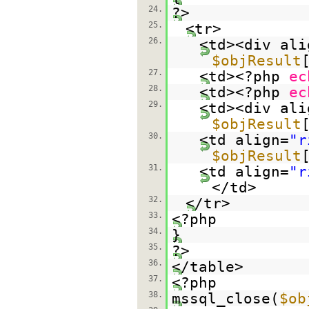
24.
?>
25.
<tr>
26.
<td><div ali
$objResult
27.
<td><?php
ec
28.
<td><?php
ec
29.
<td><div ali
$objResult
30.
<td align=
"r
$objResult
31.
<td align=
"r
</td>
32.
</tr>
33.
<?php
34.
}
35.
?>
36.
</table>
37.
<?php
38.
mssql_close(
$ob