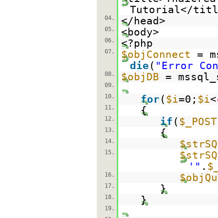
Tutorial</tit
04.
</head>
05.
<body>
06.
<?php
07.
$objConnect
= m
die
(
"Error Co
08.
$objDB
= mssql_
09.
10.
for
(
$i
=0;
$i
<
11.
{
12.
if
(
$_POST
13.
{
14.
$strSQ
15.
$strSQ
'"
.
$
16.
$objQu
17.
}
18.
}
19.