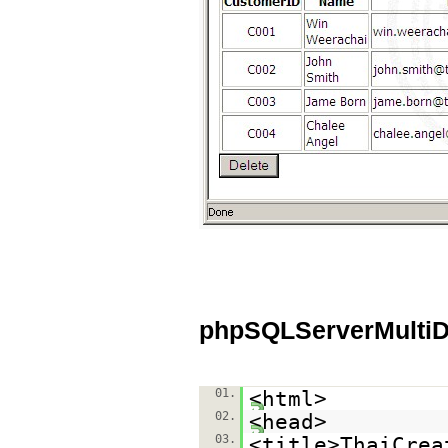
phpSQLServerMultiD
01.
<html>
02.
<head>
03.
<title>ThaiCrea