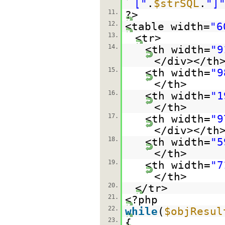
["
.
$strSQL
.
"]
11.
?>
12.
<table width=
"6
13.
<tr>
14.
<th width=
"9
</div></th
15.
<th width=
"9
</th>
16.
<th width=
"1
</th>
17.
<th width=
"9
</div></th
18.
<th width=
"5
</th>
19.
<th width=
"7
</th>
20.
</tr>
21.
<?php
22.
while
(
$objResul
23.
{