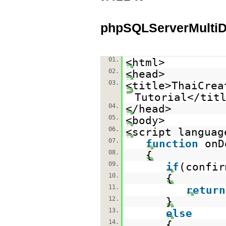
phpSQLServerMultiD
01.
<html>
02.
<head>
03.
<title>ThaiCrea
Tutorial</tit
04.
</head>
05.
<body>
06.
<script languag
07.
function
onD
08.
{
09.
if
(confir
10.
{
11.
return
12.
}
13.
else
14.
{