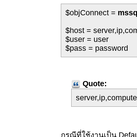
$objConnect =
mssq
$host = server,ip,c
$user = user
$pass = password
Quote:
server,ip,comput
กรณีที่ใช้งานเป็น Defau