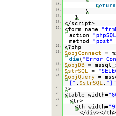
15.
return
16.
}
17.
}
18.
</script>
19.
<form name=
"frm
action=
"phpSQ
method=
"post"
20.
<?php
21.
$objConnect
= m
die
(
"Error Co
22.
$objDB
= mssql_
23.
$strSQL
=
"SELE
24.
$objQuery
= mss
["
.
$strSQL
.
"]
25.
?>
26.
<table width=
"6
27.
<tr>
28.
<th width=
"9
</div></th