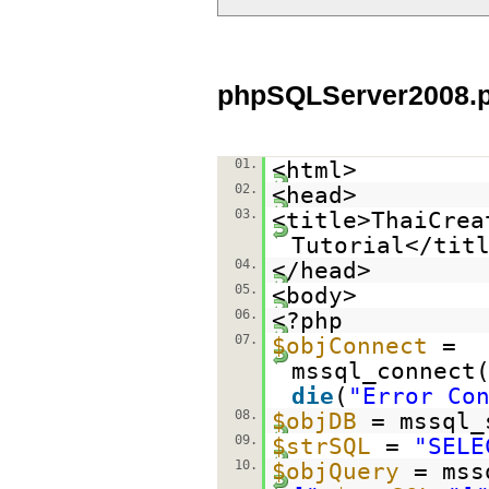
phpSQLServer2008.
01.
<html>
02.
<head>
03.
<title>ThaiCrea
Tutorial</tit
04.
</head>
05.
<body>
06.
<?php
07.
$objConnect
=
mssql_connect
die
(
"Error Co
08.
$objDB
= mssql_
09.
$strSQL
=
"SELE
10.
$objQuery
= mss