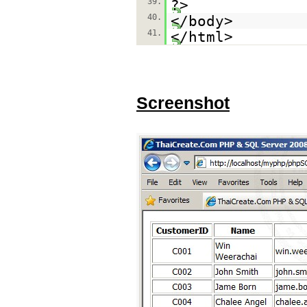
39.
?>
40.
</body>
41.
</html>
Screenshot