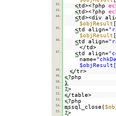
42.
<td><?php
ec
43.
<td><?php
ec
44.
<td><div ali
$objResult
45.
<td align=
"r
$objResult
46.
<td align=
"r
</td>
47.
<td align=
"c
name=
"chkD
$objResult
48.
</tr>
49.
<?php
50.
}
51.
?>
52.
</table>
53.
<?php
54.
mssql_close(
$ob
55.
?>