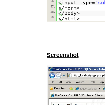
56.
<input type=
"su
57.
</form>
58.
</body>
59.
</html>
Screenshot