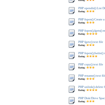
Rating :
PHP opendir() List D
Rating :
PHP fopen() Create a 
Rating :
PHP fopen(),fgets() re
Rating :
PHP fgetc() text file
Rating :
PHP fopen(),fwrite() w
Rating :
PHP copy() text file
Rating :
PHP rename() text fil
Rating :
PHP unlink() delete f
Rating :
PHP Disk/Dirve Spac
Rating :