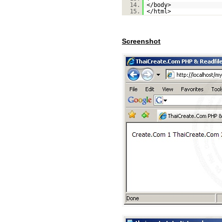
14.
</body>
15.
</html>
Screenshot