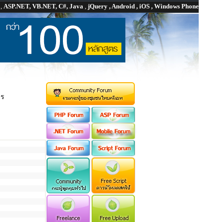
P
,
ASP.NET, VB.NET, C#, Java
,
jQuery , Android , iOS , Windows Phone
าร