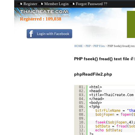
Register
Member Login
Forgot Password ??
Registered :
109,038
HOME
>
PHP
>
PHP Files
>
PHP fseek() fread() text
PHP fseek() fread() text file
ตั
phpReadFile2.php
01.
<html>
02.
<head>
03.
<title>ThaiCreate.Com
04.
</head>
05.
<body>
06.
<?php
07.
$strFileName
=
"th
08.
$objFopen
=
fopen
(
09.
10.
fseek
(
$objFopen
,4)
11.
$dtData
=
fread
(
$o
12.
echo
$dtData
;
13.
?>