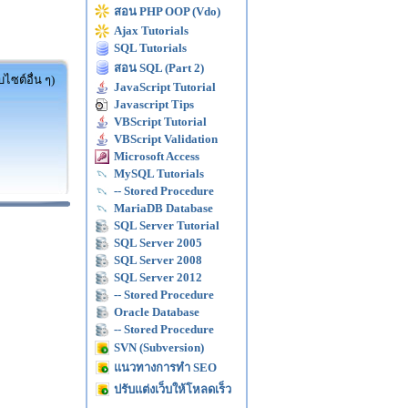
สอน PHP OOP (Vdo)
Ajax Tutorials
SQL Tutorials
สอน SQL (Part 2)
ไซต์อื่น ๆ)
JavaScript Tutorial
Javascript Tips
VBScript Tutorial
VBScript Validation
Microsoft Access
MySQL Tutorials
-- Stored Procedure
MariaDB Database
SQL Server Tutorial
SQL Server 2005
SQL Server 2008
SQL Server 2012
-- Stored Procedure
Oracle Database
-- Stored Procedure
SVN (Subversion)
แนวทางการทำ SEO
ปรับแต่งเว็บให้โหลดเร็ว