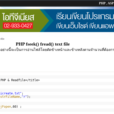
PHP
,
AS
 file
PHP fseek() fread() text file
วอย่างนี้จะเป็นการอ่านไฟล์โดยตัดข้างหน้าและข้างหลังตามจำนวนที่ต้องก
 PHP & Readfile</title>
aicreate.txt"
;
$strFileName
,
"r"
);
;
bjFopen
,60) ;