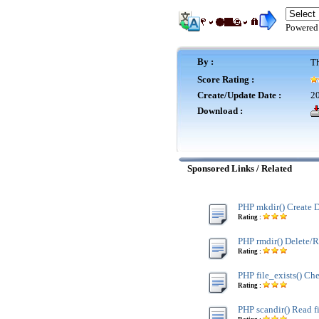
Powered
By :
Th
Score Rating :
Create/Update Date :
20
Download :
Sponsored Links / Related
PHP mkdir() Create D
Rating :
PHP rmdir() Delete/
Rating :
PHP file_exists() Che
Rating :
PHP scandir() Read fi