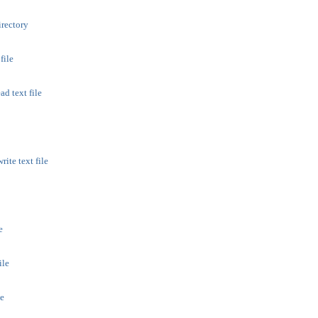
irectory
file
ad text file
rite text file
e
ile
e