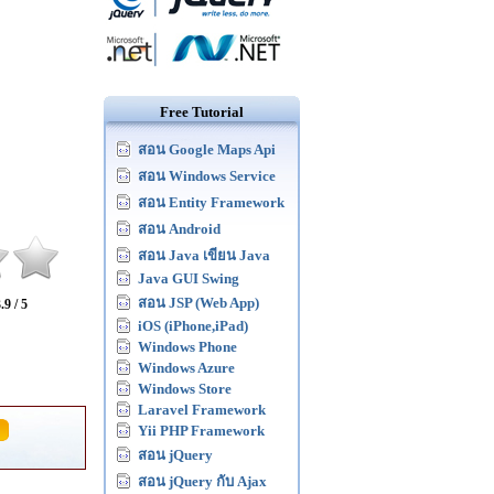
Free Tutorial
สอน Google Maps Api
สอน Windows Service
สอน Entity Framework
สอน Android
สอน Java เขียน Java
Java GUI Swing
สอน JSP (Web App)
.9 / 5
iOS (iPhone,iPad)
Windows Phone
Windows Azure
Windows Store
Laravel Framework
Yii PHP Framework
สอน jQuery
สอน jQuery กับ Ajax