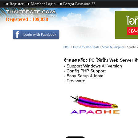
Register
Member Login
Forgot Password ??
Registered :
109,038
HOME
>
Free Software & Tools
>
Server & Compiler
>
Apache W
จำลองเครื่อง PC ให้เป็น Web Server ด
- Support Windows All Version
- Config PHP Support
- Easy Setup & Install
- Freeware