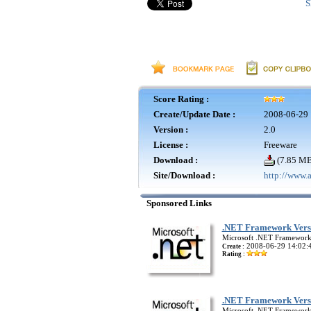
S
Score Rating :
Create/Update Date :
2008-06-29 
Version :
2.0
License :
Freeware
Download :
(7.85 MB
Site/Download :
http://www.
Sponsored Links
.NET Framework Versi
Microsoft .NET Framework
2008-06-29 14:02:
Create :
Rating :
.NET Framework Versi
Microsoft .NET Framework 