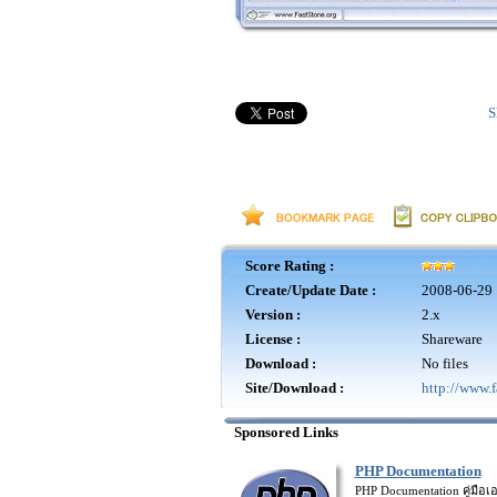
S
Score Rating :
Create/Update Date :
2008-06-29 
Version :
2.x
License :
Shareware
Download :
No files
Site/Download :
http://www.f
Sponsored Links
PHP Documentation
PHP Documentation คู่มื