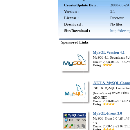
Create/Update Date :
2008-06-29 
Version :
5.1
License :
Freeware
Download :
No files
Site/Download :
http://dev.
Sponsored Links
MySQL Version 4.1
MySQL 4.1 Downloads โ
2008-06-29 14:02:
Create :
Rating :
.NET & MySQL Connec
.NET & MySQL Connector/Ne
(NameSpace) สำหรับเขียน
ADO.NET
2008-06-29 14:02:
Create :
Rating :
MySQL-Front 3.0
MySQL-Front 3.0 โปรแกร
4.x
2008-12-22 07:31:
Create :
Rating :