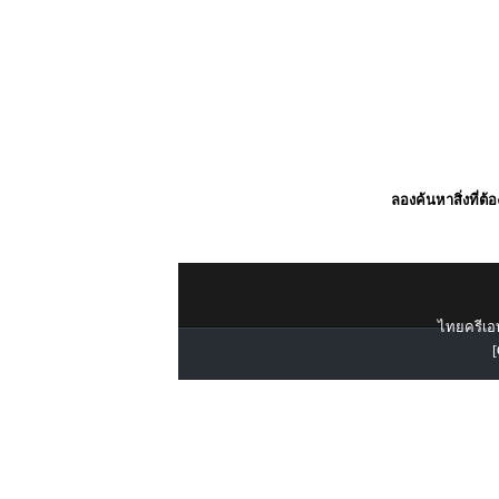
ลองค้นหาสิ่งที่ต้
ไทยครีเอท
[