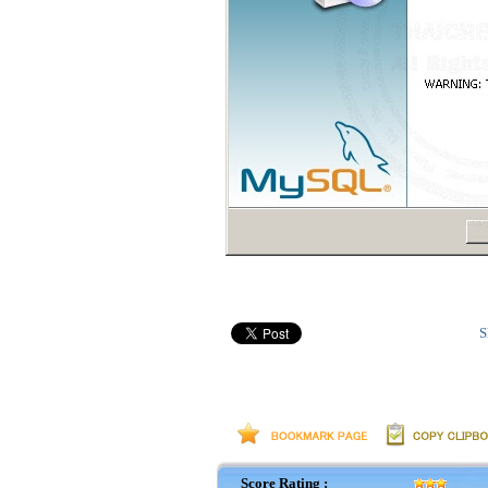
S
Score Rating :