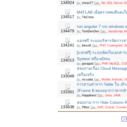
134924
by:
xhost77
Tag :
Ms SQL Server 20
MATLAB เมื่อตรวจพบสีแดงให้ส
134517
by:
TleCena
run angular 7 บน windows se
134479
by:
TomDevDev
Tag :
JavaScript, An
แจกฟรี ระบบบริหารจัดการข่
134241
by:
leksoft
Tag :
PHP, CodeIgniter,
[แจกฟรี] ระบบจัดเก็บเอกสา
System หรือ eDms
134013
by:
goragod
Tag :
PHP, MySQL, CSS,
สอบถามเรื่อง Cloud Messagin
เครื่องจริง
133048
by:
mr.satta
Tag :
Mobile, Android, J
การอ่านค่าจาก Table ใน JFr
JFrame B ผมงงมากว่าควรทำ
133361
by:
Happiinest
Tag :
Java, JAVA
สอบถาม การ Hide Column Re
133638
by:
PBee
Tag :
ASP, Oracle, Crystal
« 