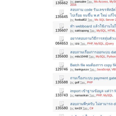
by:
paesalee
Tag :
Ms Access, MySQ
135662
2016
สอบถาม code รันเลขรหัสอัตโน
ไปเรื่อย จนขึ้น พ.ศ ใหม่ แก้
135645
by:
football02
Tag :
Ms SQL Server 
ทำ webboard แล้วใช้งานไม่
135607
by:
sakkapong
Tag :
MySQL, HTML
อยากสอบถามวิธีการสสุ่มตัวเล
084653
by:
เอม
Tag :
PHP, MySQL, jQuery
สอบถามเรื่องการออกแบบ dat
135600
by:
mtts10448
Tag :
MySQL, Python
Batch file ผมต้องการ copy file
129746
by:
bankguszo
Tag :
JavaScript, VBS
ถามเรื่องระบบ payment gat
135588
by:
golf
Tag :
PHP
import เข้าฐานข้อมูล แต่ว่า
133743
by:
namasikan
Tag :
PHP, MySQL
สอบถามพี่ๆครับ ไม่สามารถ d
135580
by:
ton19
Tag :
C#