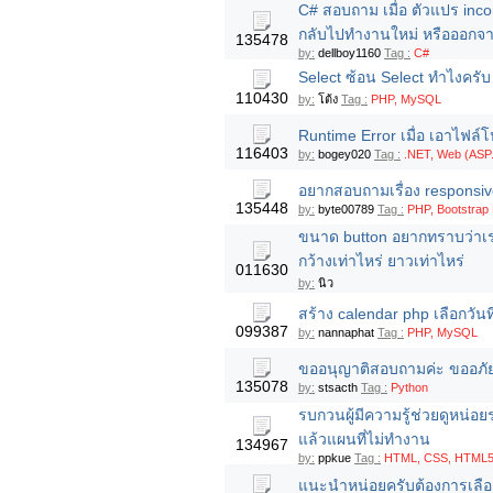
C# สอบถาม เมื่อ ตัวแปร inc
กลับไปทำงานใหม่ หรือออก
135478
by:
dellboy1160
Tag :
C#
Select ซ้อน Select ทำไงครับ ส
110430
by:
โต้ง
Tag :
PHP, MySQL
Runtime Error เมื่อ เอาไฟล์โ
116403
by:
bogey020
Tag :
.NET, Web (ASP
อยากสอบถามเรื่อง responsi
135448
by:
byte00789
Tag :
PHP, Bootstrap
ขนาด button อยากทราบว่าเ
กว้างเท่าไหร่ ยาวเท่าไหร่
011630
by:
นิว
สร้าง calendar php เลือกวันที
099387
by:
nannaphat
Tag :
PHP, MySQL
ขออนุญาติสอบถามค่ะ ขออภัยน
135078
by:
stsacth
Tag :
Python
รบกวนผู้มีความรู้ช่วยดูหน่อ
แล้วแผนที่ไม่ทำงาน
134967
by:
ppkue
Tag :
HTML, CSS, HTML5, 
แนะนำหน่อยครับต้องการเลือก