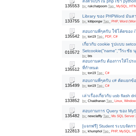
ส่งตัวแปรใน php เข้า pyth
135553
by:
rukchatpoom
Tag :
MySQL, HTML
Library ของ PHPWord มันสา
133755
by:
kittipongw
Tag :
PHP, Word (Word
สอบถามพี่ๆครับ ใช้โค้ดของ
135542
by:
ton19
Tag :
PDF, C#
เกี่ยวกับ cookie รูปแบบ setc
Setcookie("name","วีระชัย นุ
010572
by:
bts
สอบถามครับ ต้องการให้โปรแ
ที่กำหนด
135512
by:
ton19
Tag :
C#
สอบถามพี่ๆครับ c# คัดแยกข้อ
135499
by:
ton19
Tag :
C#
เล่าเรื่องเกี่ยวกับ usb flas
133852
by:
Chaidhanan
Tag :
Linux, Window
สอบถามการ Query ของ MySQL
135482
by:
newclaffly
Tag :
Ms SQL Server 
[แจกฟรี] Student ระบบจัดกา
122813
by:
khumphol
Tag :
PHP, MySQL, HT