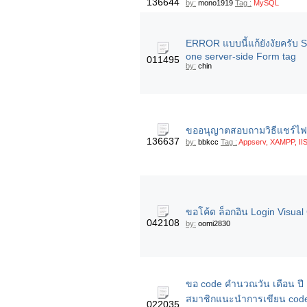
136644
by:
mono1919
Tag :
MySQL
ERROR แบบนี้แก้ยังงัยครับ Se
one server-side Form tag
011495
by:
chin
ขออนุญาตสอบถามวิธีแชร์ไฟล
136637
by:
bbkcc
Tag :
Appserv, XAMPP, I
ขอโค้ด ล็อกอิน Login Visual
042108
by:
oomi2830
ขอ code คำนวณวัน เดือน ปี
สมาชิกแนะนำการเขียน cod
022035