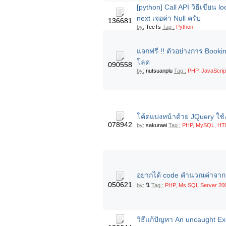
[python] Call API วิธีเขียน
next เจอค่า Null ครับ
136681
by:
TeeTs
Tag :
Python
แจกฟรี !! ตัวอย่างการ Book
โลด
090558
by:
nutsuanplu
Tag :
PHP, JavaScript
โค้ดแบ่งหน้าด้วย JQuery ใช
078942
by:
sakuraei
Tag :
PHP, MySQL, HTML
อยากได้ code คำนวณค่าจาก s
050621
by:
นิ
Tag :
PHP, Ms SQL Server 200
วิธีแก้ปัญหา An uncaught E