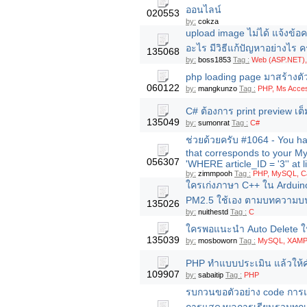
ออนไลน์
020553
by:
cokza
upload image ไม่ได้ แจ้งข้อ
อะไร มีวิธีแก้ปัญหาอย่างไร ค
135068
by:
boss1853
Tag :
Web (ASP.NET),
php loading page มาสร้างตัว
060122
by:
mangkunzo
Tag :
PHP, Ms Acce
C# ต้องการ print preview เต็ม
135049
by:
sumonrat
Tag :
C#
ช่วยด้วยครับ #1064 - You ha
that corresponds to your My
056307
'WHERE article_ID = '3'' at l
by:
zimmpooh
Tag :
PHP, MySQL, 
ใครเก่งภาษา C++ ใน Arduino 
PM2.5 ใช้เอง ตามบทความบนเ
135026
by:
nuithestd
Tag :
C
ใครพอแนะนำ Auto Delete ใน s
135039
by:
mosboworn
Tag :
MySQL, XAMP
PHP ทำแบบประเมิน แล้วให้
109907
by:
sabaitip
Tag :
PHP
รบกวนขอตัวอย่าง code การแ