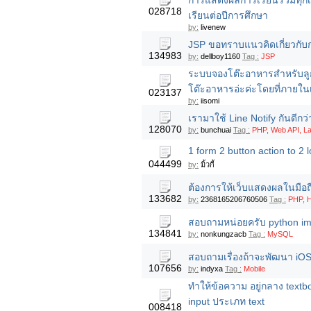
การแสดงผลการเรียนรวมทุกเท
028718
เรียนต่อปีการศึกษา
by:
livenew
JSP ขอทราบแนวคิดเกี่ยวกั
134983
by:
dellboy1160
Tag :
JSP
ระบบจองโต๊ะอาหารสำหรับลูก
โต๊ะอาหารอ่ะค่ะโดยที่ภายใน
023137
by:
iisomi
เรามาใช้ Line Notify กันดีกว
128070
by:
bunchuai
Tag :
PHP, Web API, L
1 form 2 button action to 2 
044499
by:
มิ้วกี้
ต้องการให้เว็บแสดงผลในมือถ
133682
by:
2368165206760506
Tag :
PHP, 
สอบถามหน่อยครับ python imp
134841
by:
nonkungzacb
Tag :
MySQL
สอบถามเรื่องถ้าจะพัฒนา iOS
107656
by:
indyxa
Tag :
Mobile
ทำให้ข้อความ อยู่กลาง text
input ประเภท text
008418