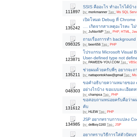
SSIS คืออะไร ทำอะไรได้บ้า
111897
by:
morkmanner
Tag :
Ms SQL Serve
เปิดโหมด Debug ที่ Chrome 
.... เกิดจากสาเหตุอะไรคะ ไม
135242
by:
JuNiorWP
Tag :
PHP, HTML, Java
ถามเรื่องการทำ background f
098325
by:
beer656
Tag :
PHP
โปรแกรม Microsoft Visual Bas
User-defined type not defin
123871
by:
PAWEEN-YOU.COM
Tag :
VBScr
ช่วยผมด้วยครับพี่ๆ อยากจะถ
135211
by:
nattapontokhaw@gmail
Tag :
Ms
ขอคำอธิบายความหมายของ cod
อย่างไรบ้าง ขอแบบละเอียดห
048303
by:
champsa
Tag :
PHP
ขอสอบถามหน่อยครับคือว่าผมจะ
คับ
131612
by:
HLEW
Tag :
PHP
JSP อยากทราบการแปลง Cod
134985
by:
dellboy1160
Tag :
JSP
อยากทราบวิธีการใส่ตัวปัดบร