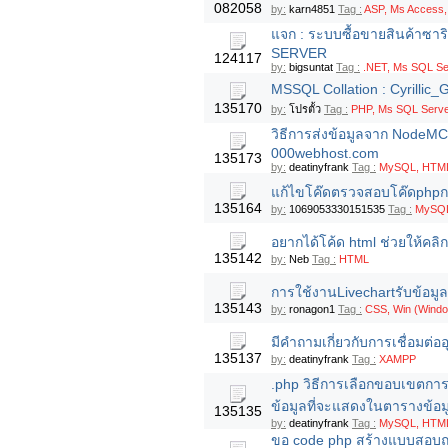
082058
by:
karn4851
Tag :
ASP, Ms Access,
แจก : ระบบซื้อขายสินค้าซา
SERVER
124117
by:
bigsuntat
Tag :
.NET, Ms SQL Ser
MSSQL Collation : Cyrilli
135170
by:
โปรตั้ว
Tag :
PHP, Ms SQL Serve
วิธีการส่งข้อมูลจาก NodeM
000webhost.com
135173
by:
deatinyfrank
Tag :
MySQL, HTML,
แก้ไขโค๊ดตรวจสอบโค๊ดphpกา
135164
by:
1069053330151535
Tag :
MySQL
อยากได้โค้ด html ช่วยให้คลิ
135142
by:
Neb
Tag :
HTML
การใช้งานLivechartรับข้อม
135143
by:
ronagon1
Tag :
CSS, Win (Windo
มีคำถามเกี่ยวกับการเชื่อมต
135137
by:
deatinyfrank
Tag :
XAMPP
.php วิธีการเลือกขอบเขตกา
ข้อมูลที่จะแสดงในตารางข้อ
135135
by:
deatinyfrank
Tag :
MySQL, HTML
ขอ code php สร้างแบบสอบถ