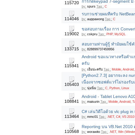
การกดkeypad 7-segment มี 
115720
by:
spurs
Tag :
C
รบกวนช่วยผมทีครับ NetBean
114046
by:
auppawong
Tag :
C
ขอสอบถามเรื่อง การ Conver
119002
by:
cskpru
Tag :
PHP, MySQL
สอบถามท่านผู้รู้ ทำมัยผมใช้คำส
133715
by:
828899737459956
Android ขอแนวทางหรือคำแน่
ครับ
115941
by:
เอ็มน่ะครับ
Tag :
Mobile, Android,
[Python2.7.3] อยากจะลง nump
เนื่องจากซอฟต์แวร์ไม่รองรับ
105403
by:
นุ่มนิ่ม
Tag :
C, Python, Linux
Android - Tablet Lenovo A10
108841
by:
maisurin
Tag :
Mobile, Android, T
C# เล่นวิดีโอด้วย vlc plug in
113464
by:
mmc01
Tag :
.NET, C#, VS 2010
Reporting บน VB.Net 2010 ต
110568
by:
worawito
Tag :
.NET, Win (Windo