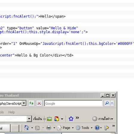
Script:fncAlert();"
>Hello</span>
n2"
type=
"button"
value=
"Hello & Hide"
pt:fncAlert();this.style.display='none';"
>
order=
"1"
OnMouseUp=
"JavaScript:fncAlert();this.bgColor='#0000FF
>
center"
>Hello & Bg Color</div></td>