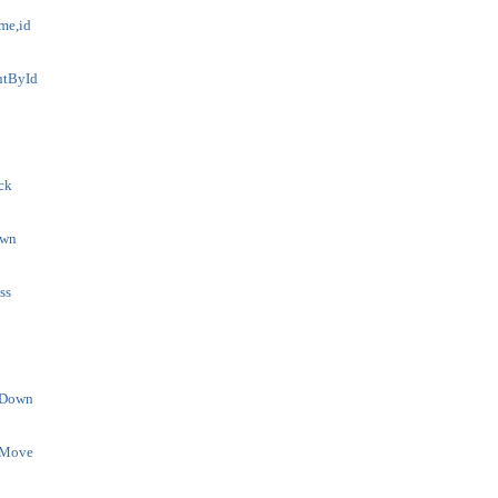
me,id
ntById
ck
own
ss
eDown
eMove