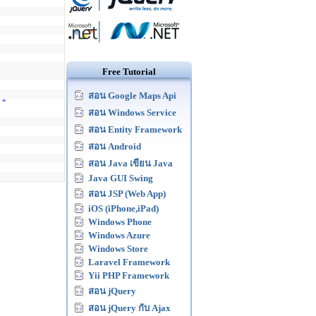
Free Tutorial
สอน Google Maps Api
'"
สอน Windows Service
สอน Entity Framework
สอน Android
สอน Java เขียน Java
Java GUI Swing
สอน JSP (Web App)
iOS (iPhone,iPad)
Windows Phone
Windows Azure
Windows Store
Laravel Framework
Yii PHP Framework
สอน jQuery
สอน jQuery กับ Ajax