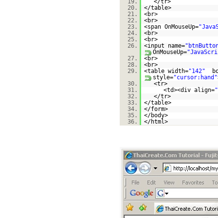
19.
</tr>
20.
</table>
21.
<br>
22.
<br>
23.
<span OnMouseUp=
"Java
24.
<br>
25.
<br>
26.
<input name=
"btnButto
OnMouseUp=
"JavaScri
27.
<br>
28.
<br>
29.
<table width=
"142"
b
style=
"cursor:hand"
30.
<tr>
31.
<td><div align=
"
32.
</tr>
33.
</table>
34.
</form>
35.
</body>
36.
</html>