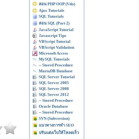
สอน PHP OOP (Vdo)
Ajax Tutorials
SQL Tutorials
สอน SQL (Part 2)
JavaScript Tutorial
Javascript Tips
VBScript Tutorial
VBScript Validation
Microsoft Access
MySQL Tutorials
-- Stored Procedure
MariaDB Database
SQL Server Tutorial
SQL Server 2005
SQL Server 2008
SQL Server 2012
-- Stored Procedure
Oracle Database
-- Stored Procedure
SVN (Subversion)
แนวทางการทำ SEO
ปรับแต่งเว็บให้โหลดเร็ว