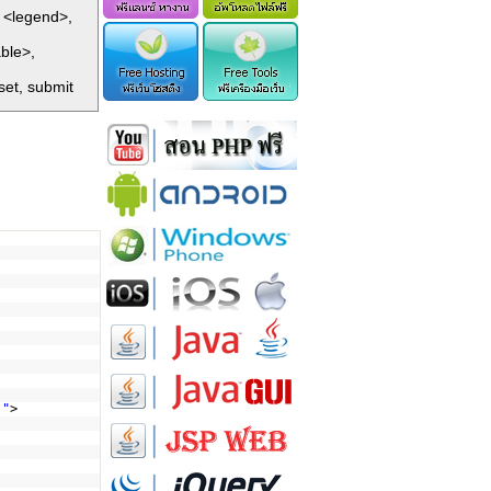
, <legend>,
ble>,
set, submit
;"
>