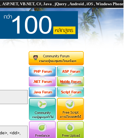
P
,
ASP.NET, VB.NET, C#, Java
,
jQuery , Android , iOS , Windows Phone
ode>, <dd>,