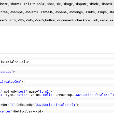
ldset>, <form>, <h1> to <h6>, <hr>, <i>, <img>, <input>, <kbd>, <label>
<pre>, <samp>, <select>, <small>, <span>, <strong>, <sub>, <sup>, <ta
ead>, <tr>, <tt>, <ul>, <var>,button, document, checkbox, link, radio, re
 Tutorial</title>
ascript"
>
iCreate.Com'
);
i"
method=
"post"
name=
"form1"
>
n1"
type=
"button"
value=
"Hello"
OnMouseUp=
"JavaScript:fncAlert()
order=
"1"
OnMouseUp=
"JavaScript:fncAlert();"
>
center"
>Hello</div></td>