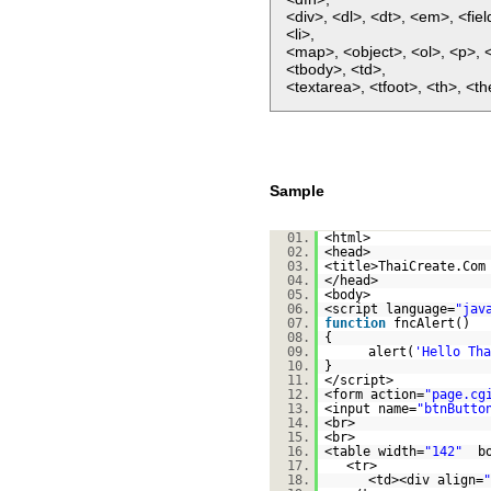
<div>, <dl>, <dt>, <em>, <fie
<li>,
<map>, <object>, <ol>, <p>, 
<tbody>, <td>,
<textarea>, <tfoot>, <th>, <th
Sample
01.
<html>
02.
<head>
03.
<title>ThaiCreate.Com
04.
</head>
05.
<body>
06.
<script language=
"jav
07.
function
fncAlert()
08.
{
09.
alert(
'Hello Tha
10.
}
11.
</script>
12.
<form action=
"page.cg
13.
<input name=
"btnButto
14.
<br>
15.
<br>
16.
<table width=
"142"
b
17.
<tr>
18.
<td><div align=
"