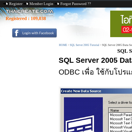
Register
Member Login
Forgot Password ??
Registered :
109,038
HOME
>
SQL Server 2005 Tutorial
>
SQL Server 2005 Data So
SQL S
SQL Server 2005 Dat
ODBC เพื่อ ใช้กับโปรแ