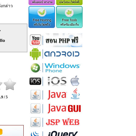
ังกล่าว
>
llo
.9 / 5