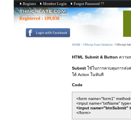
Register
Member Login
Forgot Password ??
Registered :
109,038
HOME
>
VBScript Form Validation
>
VBScript Sub
HTML Submit & Button
ความหม
Submit
ใช้ในการควบคุมการส่งค่า
ใต้ Action ในทันที
Code
<form name="form1" method=
<input name="txtName" type=
<input name="btnSubmit" 
</form>