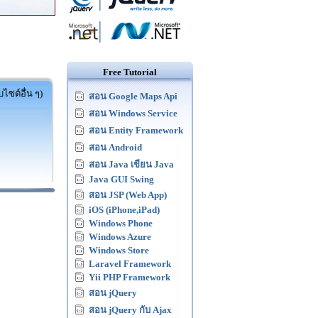
Free Tutorial
ไซต์อื่น ๆ)
สอน Google Maps Api
สอน Windows Service
สอน Entity Framework
สอน Android
สอน Java เขียน Java
Java GUI Swing
สอน JSP (Web App)
iOS (iPhone,iPad)
Windows Phone
Windows Azure
Windows Store
Laravel Framework
Yii PHP Framework
สอน jQuery
สอน jQuery กับ Ajax