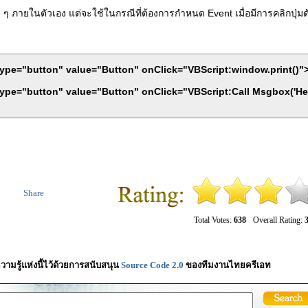
์ใด ๆ ภายในตัวเอง แต่จะใช้ในกรณีที่ต้องการกำหนด Event เมื่อมีการคลิกปุ่มด
ype="button" value="Button" onClick="VBScript:window.print()"
ype="button" value="Button" onClick="VBScript:Call Msgbox('He
Share
Total Votes:
638
Overall Rating:
3
วามรู้แห่งนี้ไว้ด้วยการสนับสนุน
Source Code 2.0
ของทีมงานไทยครีเอท