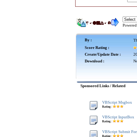
Powered
By :
Th
Score Rating :
Create/Update Date :
20
Download :
No
Sponsored Links / Related
VBScript Msgbox
Rating :
VBScript InputBox
Rating :
VBScript Submit Fo
Rating :