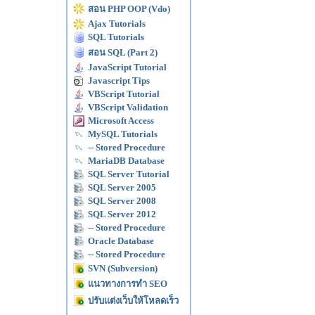
สอน PHP OOP (Vdo)
Ajax Tutorials
SQL Tutorials
สอน SQL (Part 2)
JavaScript Tutorial
Javascript Tips
VBScript Tutorial
VBScript Validation
Microsoft Access
MySQL Tutorials
-- Stored Procedure
MariaDB Database
SQL Server Tutorial
SQL Server 2005
SQL Server 2008
SQL Server 2012
-- Stored Procedure
Oracle Database
-- Stored Procedure
SVN (Subversion)
แนวทางการทำ SEO
ปรับแต่งเว็บให้โหลดเร็ว