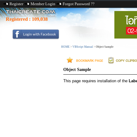
Register
Member Login
Forgot Password ??
Registered :
109,038
HOME
>
VBScript Manual
>
Object Sample
Object Sample
This page requires installation of the
Labe